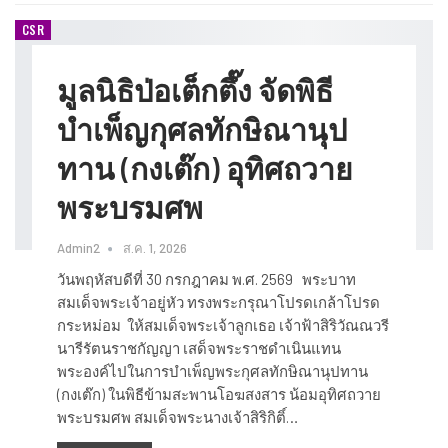
CSR
มูลนิธิป่อเต็กตึ๊ง จัดพิธี
บำเพ็ญกุศลทักษิณานุป
ทาน (กงเต๊ก) อุทิศถวาย
พระบรมศพ
Admin2
ส.ค. 1, 2026
วันพฤหัสบดีที่ 30 กรกฎาคม พ.ศ. 2569 พระบาท
สมเด็จพระเจ้าอยู่หัว ทรงพระกรุณาโปรดเกล้าโปรด
กระหม่อม ให้สมเด็จพระเจ้าลูกเธอ เจ้าฟ้าสิริวัณณวรี
นารีรัตนราชกัญญา เสด็จพระราชดำเนินแทน
พระองค์ไปในการบำเพ็ญพระกุศลทักษิณานุปทาน
(กงเต๊ก) ในพิธีข้ามสะพานโอฆสงสาร น้อมอุทิศถวาย
พระบรมศพ สมเด็จพระนางเจ้าสิริกิติ์…