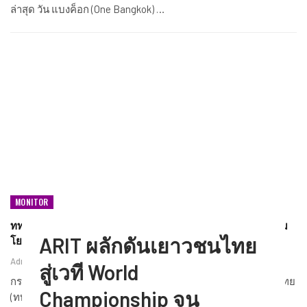
ล่าสุด วัน แบงค็อก (One Bangkok) …
MONITOR
ททท. จับมือ TransNusa Airline – Traveloka ยกระดับการเชื่อม
ARIT ผลักดันเยาวชนไทย
โยงไทย–อินโดนีเซีย…
Admin
ส.ค. 4, 2026
สู่เวที World
กระทรวงการท่องเที่ยวและกีฬา โดย การท่องเที่ยวแห่งประเทศไทย
Championship จน
(ททท.)…