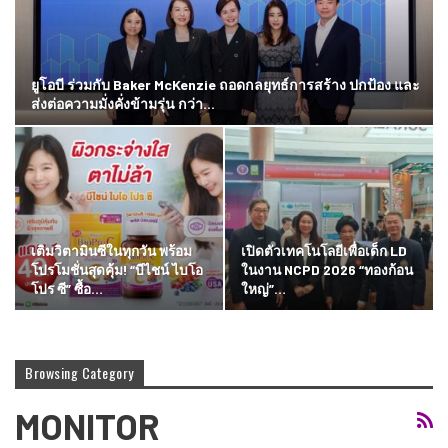
ยูโอบี ร่วมกับ Baker McKenzie ถอดกลยุทธ์การสร้าง ปกป้อง และ
ส่งต่อความมั่งคั่งข้ามรุ่น กว่า…
เติมวิตามินซีในทุกวัน พร้อม
เปิดตัวเทคโนโลยีเพื่อเด็ก LD
โปรโมชั่นสุดคุ้ม! “บีไชน์ ไบโอ
ในงาน NCPD 2026 “ทองก้อน
โปร ซี” ซื้อ…
ใหญ่”…
Browsing Category
MONITOR