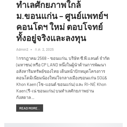
ทำเลศักยภาพใกล้
ม.ขอนแก่น – ศูนย์แพทย์ฯ
คอนโดฯ ใหม่ ตอบโจทย์
ทั้งอยู่จริงและลงทุน
Admin2
ก.ค. 2, 2025
1 กรกฎาคม 2568 – ขอนแก่น, บริษัท ซี.พี.แลนด์ จำกัด
(มหาชน) หรือ CP LAND หนึ่งในผู้นำด้านการพัฒนา
อสังหาริมทรัพย์ของไทย เดินหน้าปักหมุดโครงการ
คอนโดมิเนียมน้องใหม่ใจกลางเมืองขอนแก่น SOū&
Khon Kaen (โซ–แอนด์ ขอนแก่น) และ RI–NÉ Khon
Kaen (รี–เน่ ขอนแก่น) บนทำเลศักยภาพย่าน
กังสดาล…
READ MORE...