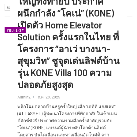
ใหญ่ทิ้งท้ายปี ประกาศ
AUTO
BIZ
CSR
ENERGY
FINANCIAL
GOVERNMENT
INSURANCE​
ผนึกกำลัง “โคเน่” (KONE)
เปิดตัว Home Elevator
PROPERTY
Solution ครั้งแรกในไทย ที่
โครงการ “อาเว่ บางนา-
สุขุมวิท” ชูจุดเด่นลิฟต์บ้าน
รุ่น KONE Villa 100 ความ
ปลอดภัยสูงสุด
Admin2
ต.ค. 28, 2025
พลิกโฉมตลาดบ้านหรูครั้งใหญ่ เมื่อ “เอทีที แอสเสท”
(ATT ASSET) ผู้พัฒนาโครงการที่พักอาศัยในเซ็กเมน
ต์ลักซ์ชัวรี ประกาศความร่วมมือครั้งสำคัญร่วมกับ
“โคเน่” (KONE) แบรนด์ผู้นำระดับโลกด้านลิฟต์
โดยสาร บันไดเลื่อน และทางเลื่อนอัตโนมัติ จาก