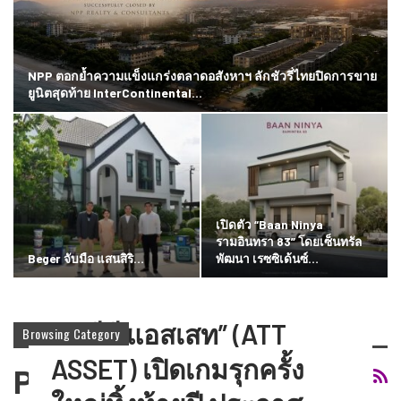
NPP ตอกย้ำความแข็งแกร่งตลาดอสังหาฯ ลักชัวรี่ไทยปิดการขาย
ยูนิตสุดท้าย InterContinental…
เปิดตัว “Baan Ninya
รามอินทรา 83” โดยเซ็นทรัล
Beger จับมือ แสนสิริ…
พัฒนา เรซซิเด้นซ์…
“เอทีที แอสเสท” (ATT
Browsing Category
ASSET) เปิดเกมรุกครั้ง
Property