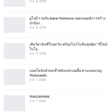
ส.ค. 8, 2026
ยูโอบี ร่วมกับ Baker McKenzie ถอดกลยุทธ์การสร้าง
ปกป้อง…
ส.ค. 8, 2026
เติมวิตามินซีในทุกวัน พร้อมโปรโมชั่นสุดคุ้ม! “บีไชน์
ไบโอ…
ส.ค. 8, 2026
แมคโดนัลด์ ตอกย้ำพลังแห่งรอยยิ้ม ผ่านแคมเปญ
‘McDonald’s…
ส.ค. 7, 2026
‘RAKSAPHAN’…
ส.ค. 7, 2026