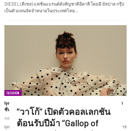
DIESEL (ดีเซล) แฟชั่นแบรนด์ดังสัญชาติอิตาลี โดยมี ยัสปาล กรุ๊ป
เป็นตัวแทนจัดจำหน่ายในประเทศไทย…
FASHION
lyn around ต้อนรับฤดูกาลแฟชั่น Spring 2026 เผยโฉมคอลเลก
“วาโก้” เปิดตัวคอลเลกชัน
ชั่น Electric Daydream และ…
Admin2
ม.ค. 14, 2026
ต้อนรับปีม้า “Gallop of
lyn around เชิญชวนสาวช่างฝันทุกคนก้าวเข้าสู่โลกแห่งจินตนาการ