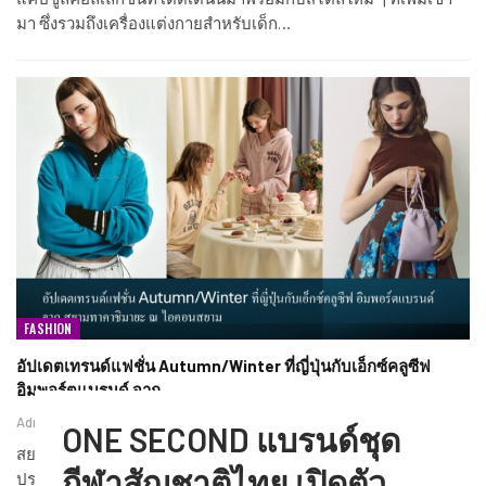
มา ซึ่งรวมถึงเครื่องแต่งกายสำหรับเด็ก…
FASHION
อัปเดตเทรนด์แฟชั่น Autumn/Winter ที่ญี่ปุ่นกับเอ็กซ์คลูซีฟ
อิมพอร์ตแบรนด์ จาก…
Admin
ธ.ค. 11, 2025
ONE SECOND แบรนด์ชุด
สยาม ทาคาชิมายะ ห้างสรรพสินค้าญี่ปุ่นขนานแท้แห่งเดียวใน
กีฬาสัญชาติไทย เปิดตัว
ประเทศไทย ณ ไอคอนสยาม…