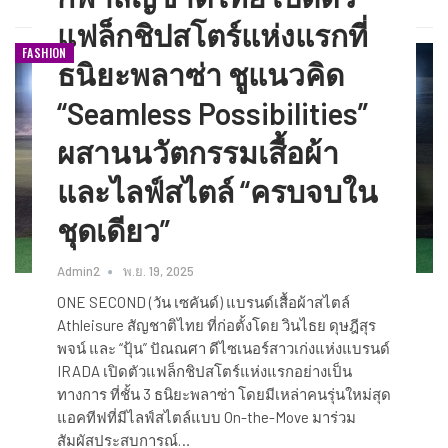
แฟล็กชิปสโตร์แห่งแรกที่
FASHION
ธนิยะพลาซ่า ชูแนวคิด
“Seamless Possibilities”
ผสานนวัตกรรมเสื้อผ้า
และไลฟ์สไตล์ “ครบจบใน
ชุดเดียว”
Admin2
พ.ย. 19, 2025
ONE SECOND (วัน เซคันด์) แบรนด์เสื้อผ้าสไตล์
Athleisure สัญชาติไทย ที่ก่อตั้งโดย วินไธย ดุษฎีสุร
พจน์ และ “ปุ้น” ปัณณศา ดีไซเนอร์สาวเก่งแห่งแบรนด์
IRADA เปิดตัวแฟล็กชิปสโตร์แห่งแรกอย่างเป็น
ทางการ ที่ชั้น 3 ธนิยะพลาซ่า โดยมีเหล่าคนรุ่นใหม่สุด
แอคทีฟที่มีไลฟ์สไตล์แบบ On-the-Move มาร่วม
สัมผัสประสบการณ์…