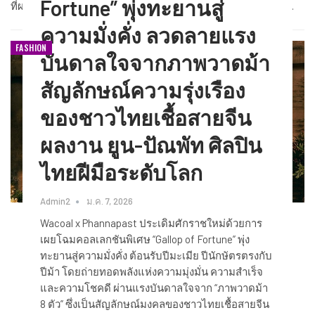
Fortune” พุ่งทะยานสู่
ที่ผสมผสานความเหนือจริงไปกับคอลเลกชั่นใหม่ประจำฤดูกาล…
ความมั่งคั่ง ลวดลายแรง
FASHION
บันดาลใจจากภาพวาดม้า
สัญลักษณ์ความรุ่งเรือง
ของชาวไทยเชื้อสายจีน
ผลงาน ยูน-ปัณพัท ศิลปิน
ไทยฝีมือระดับโลก
Admin2
ม.ค. 7, 2026
Wacoal x Phannapast ประเดิมศักราชใหม่ด้วยการ
เผยโฉมคอลเลกชันพิเศษ “Gallop of Fortune” พุ่ง
ทะยานสู่ความมั่งคั่ง ต้อนรับปีมะเมีย ปีนักษัตรตรงกับ
ปีม้า โดยถ่ายทอดพลังแห่งความมุ่งมั่น ความสำเร็จ
และความโชคดี ผ่านแรงบันดาลใจจาก “ภาพวาดม้า
8 ตัว” ซึ่งเป็นสัญลักษณ์มงคลของชาวไทยเชื้อสายจีน