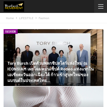
Home
LIFESTYLE
Fashion
FASHION
Tory Burch เปิดตัวแฟลกชิปสโตร์แห่งใหม่ ณ
ICONSIAM เผยโฉมคอนเซ็ปต์ Rodeo แห่งแรกใน
เอเชียตะวันออกเฉียงใต้ ก้าวเข้าสู่บทใหม่ของ
แบรนด์ในประเทศไทย…