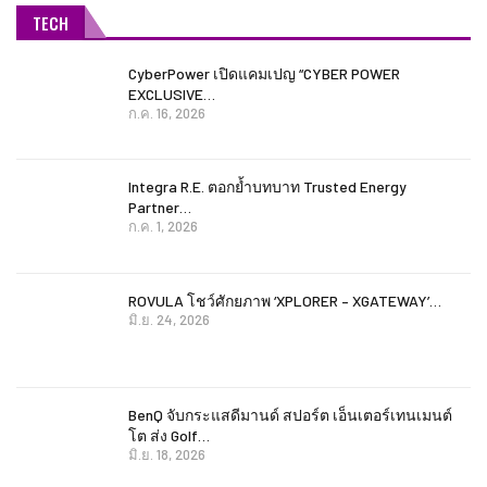
TECH
CyberPower เปิดแคมเปญ “CYBER POWER
EXCLUSIVE…
ก.ค. 16, 2026
Integra R.E. ตอกย้ำบทบาท Trusted Energy
Partner…
ก.ค. 1, 2026
ROVULA โชว์ศักยภาพ ‘XPLORER – XGATEWAY’…
มิ.ย. 24, 2026
BenQ จับกระแสดีมานด์ สปอร์ต เอ็นเตอร์เทนเมนต์
โต ส่ง Golf…
มิ.ย. 18, 2026