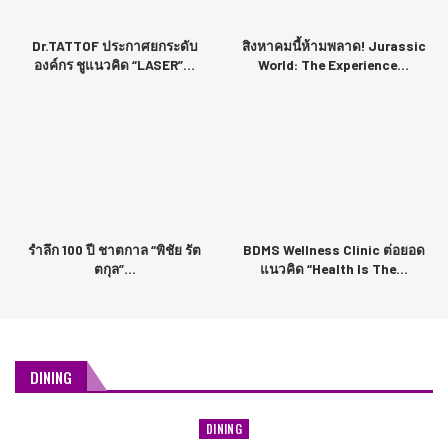
Dr.TATTOF ประกาศยกระดับ
สิงหาคมนี้ห้ามพลาด! Jurassic
องค์กร ชูแนวคิด “LASER”…
World: The Experience…
รำลึก 100 ปี ชาตกาล “พิชัย รัต
BDMS Wellness Clinic ต่อยอด
ตกุล”…
แนวคิด “Health Is The…
DINING
DINING