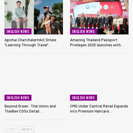
ENGLISH NEWS
ENGLISH NEWS
Apichai Chatchalermkit Drives
Amazing Thailand Passport
“Learning Through Travel”…
Privileges 2025 launches with…
ENGLISH NEWS
ENGLISH NEWS
Beyond Green: Thai Union and
CMG Under Central Retail Expands
ThaiBev CSOs Detail…
into Premium Haircare…
PREV
NEXT