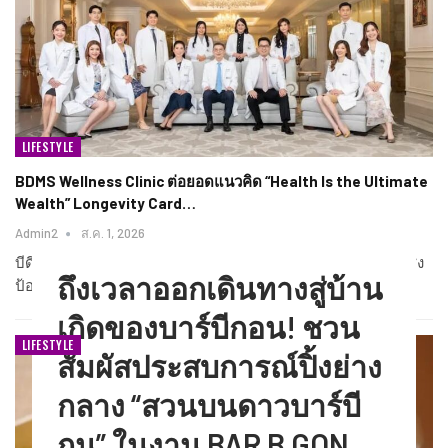
LIFESTYLE
BDMS Wellness Clinic ต่อยอดแนวคิด “Health Is the Ultimate
Wealth” Longevity Card…
Admin2
ส.ค. 1, 2026
บีดีเอ็มเอส เวลเนส คลินิก (BDMS Wellness Clinic) ศูนย์สุขภาพเชิง
ถึงเวลาออกเดินทางสู่บ้าน
ป้องกันในเครือ บริษัท กรุงเทพดุสิตเวชการ จำกัด…
เกิดของบาร์บีกอน! ชวน
LIFESTYLE
สัมผัสประสบการณ์ปิ้งย่าง
กลาง “สวนบนดาวบาร์บี
กุน” ในงาน BAR B GON