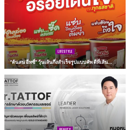
LIFESTYLE
“ต้นสน อีทซี่” วุ้นเส้นกึ่งสำเร็จรูปแบบคัพ ดีที่เส้น…
BEAUTY