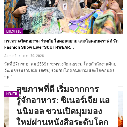
LIFESTYLE
กระทรวงวัฒนธรรม ร่วมกับ ไอคอนสยาม และไอคอนคราฟต์ จัด
Fashion Show Live “SOUTHWEAR…
Admin2
ก.ค. 30, 2026
วันที่ 27 กรกฎาคม 2569 กระทรวงวัฒนธรรม โดยสำนักงานศิลป
วัฒนธรรมร่วมสมัย (สศร.) ร่วมกับ ไอคอนสยาม และไอคอนคร
าฟต์…
สุขภาพที่ดี เริ่มจากการ
HEALTH
รู้จักอาหาร: ซิเนอร์เจีย แอ
นนิมอล ชวนเปิดมุมมอง
ใหม่ผ่านหนังสือระดับโลก