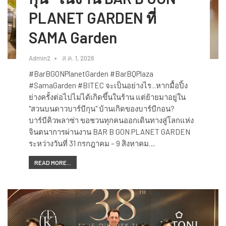
PLANET GARDEN ที่
SAMA Garden
Admin2
ส.ค. 1, 2026
#BarBGONPlanetGarden #BarBQPlaza
#SamaGarden #BITEC จะเป็นอย่างไร...หากมื้อปิ้ง
ย่างครั้งต่อไปไม่ได้เกิดขึ้นในร้าน แต่ย้ายมาอยู่ใน
"สวนบนดาวบาร์บีกุน" บ้านเกิดของบาร์บีกอน?
บาร์บีคิวพลาซ่า ขอชวนทุกคนออกเดินทางสู่โลกแห่ง
จินตนาการผ่านงาน BAR B GON PLANET GARDEN
ระหว่างวันที่ 31 กรกฎาคม – 9 สิงหาคม…
READ MORE...