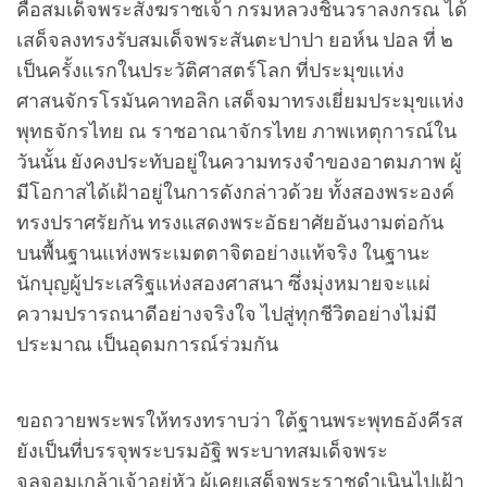
คือสมเด็จพระสังฆราชเจ้า กรมหลวงชินวราลงกรณ ได้
เสด็จลงทรงรับสมเด็จพระสันตะปาปา ยอห์น ปอล ที่ ๒
เป็นครั้งแรกในประวัติศาสตร์โลก ที่ประมุขแห่ง
ศาสนจักรโรมันคาทอลิก เสด็จมาทรงเยี่ยมประมุขแห่ง
พุทธจักรไทย ณ ราชอาณาจักรไทย ภาพเหตุการณ์ใน
วันนั้น ยังคงประทับอยู่ในความทรงจำของอาตมภาพ ผู้
มีโอกาสได้เฝ้าอยู่ในการดังกล่าวด้วย ทั้งสองพระองค์
ทรงปราศรัยกัน ทรงแสดงพระอัธยาศัยอันงามต่อกัน
บนพื้นฐานแห่งพระเมตตาจิตอย่างแท้จริง ในฐานะ
นักบุญผู้ประเสริฐแห่งสองศาสนา ซึ่งมุ่งหมายจะแผ่
ความปรารถนาดีอย่างจริงใจ ไปสู่ทุกชีวิตอย่างไม่มี
ประมาณ เป็นอุดมการณ์ร่วมกัน
ขอถวายพระพรให้ทรงทราบว่า ใต้ฐานพระพุทธอังคีรส
ยังเป็นที่บรรจุพระบรมอัฐิ พระบาทสมเด็จพระ
จุลจอมเกล้าเจ้าอยู่หัว ผู้เคยเสด็จพระราชดำเนินไปเฝ้า