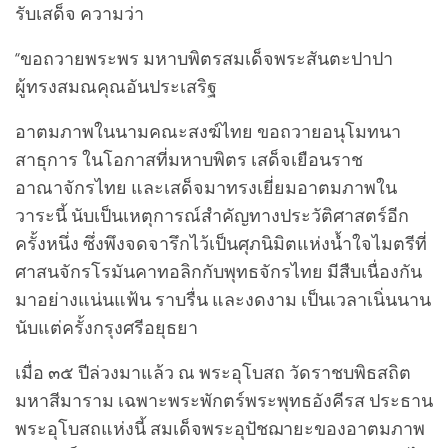
รับเสด็จ ความว่า
“ขอถวายพระพร มหาบพิตรสมเด็จพระสันตะปาปา
ผู้ทรงสมณคุณอันประเสริฐ
อาตมภาพในนามคณะสงฆ์ไทย ขอถวายอนุโมทนา
สาธุการ ในโอกาสที่มหาบพิตร เสด็จเยือนราช
อาณาจักรไทย และเสด็จมาทรงเยี่ยมอาตมภาพใน
วาระนี้ นับเป็นเหตุการณ์สำคัญทางประวัติศาสตร์อีก
ครั้งหนึ่ง ซึ่งพึงจดจารึกไว้เป็นศุภนิมิตแห่งน้ำใจไมตรีที่
ศาสนจักรโรมันคาทอลิกกับพุทธจักรไทย มีสืบเนื่องกัน
มาอย่างแน่นแฟ้น ราบรื่น และงดงาม เป็นเวลาเนิ่นนาน
นับแต่ครั้งกรุงศรีอยุธยา
เมื่อ ๓๕ ปีล่วงมาแล้ว ณ พระอุโบสถ วัดราชบพิธสถิต
มหาสีมาราม เฉพาะพระพักตร์พระพุทธอังคีรส ประธาน
พระอุโบสถแห่งนี้ สมเด็จพระอุปัชฌายะของอาตมภาพ