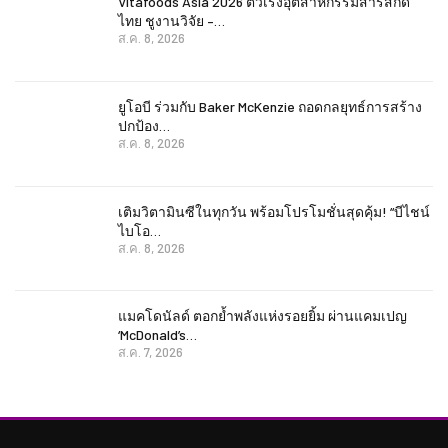
Vitafoods Asia 2026 ตัวเร่งอุตสาหกรรมสารสกัด
ไทย ชูงานวิจัย –…
ส.ค. 8, 2026
ยูโอบี ร่วมกับ Baker McKenzie ถอดกลยุทธ์การสร้าง
ปกป้อง…
ส.ค. 8, 2026
เติมวิตามินซีในทุกวัน พร้อมโปรโมชั่นสุดคุ้ม! “บีไชน์
ไบโอ…
ส.ค. 8, 2026
แมคโดนัลด์ ตอกย้ำพลังแห่งรอยยิ้ม ผ่านแคมเปญ
‘McDonald’s…
ส.ค. 7, 2026