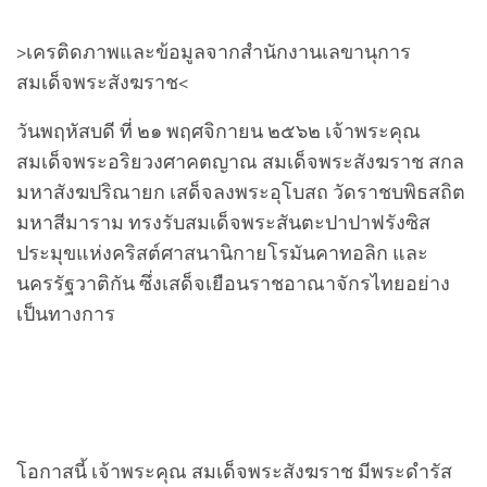
>เครติด​ภาพ​และ​ข้อมูล​จาก​สำนักงาน​เลขานุการ​
สมเด็จพระสังฆราช​<
วันพฤหัสบดี ที่ ๒๑ พฤศจิกายน ๒๕๖๒ เจ้าพระคุณ
สมเด็จพระอริยวงศาคตญาณ สมเด็จพระสังฆราช สกล
มหาสังฆปริณายก เสด็จลงพระอุโบสถ วัดราชบพิธสถิต
มหาสีมาราม ทรงรับสมเด็จพระสันตะปาปาฟรังซิส
ประมุขแห่งคริสต์ศาสนานิกายโรมันคาทอลิก และ
นครรัฐวาติกัน ซึ่งเสด็จเยือนราชอาณาจักรไทยอย่าง
เป็นทางการ
โอกาสนี้ เจ้าพระคุณ สมเด็จพระสังฆราช มีพระดำรัส