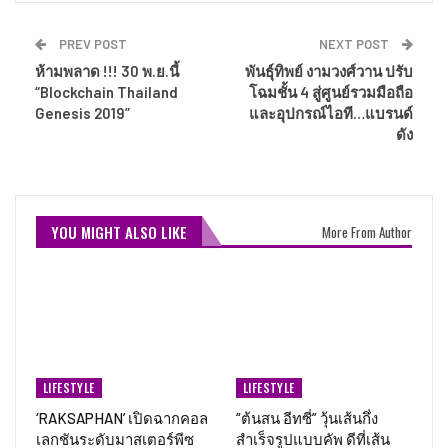
PREV POST
NEXT POST
ห้ามพลาด !!! 30 พ.ย.นี้
พันธุ์ทิพย์ งามวงศ์วาน ปรับ
“Blockchain Thailand
โฉมชั้น 4 สู่ศูนย์รวมมือถือ
Genesis 2019”
และอุปกรณ์ไอที…แบรนด์
ดัง
YOU MIGHT ALSO LIKE
More From Author
LIFESTYLE
LIFESTYLE
‘RAKSAPHAN’ เปิดฉากคอล
“ต้นสน อีทซี่” วุ้นเส้นกึ่ง
เลกชันระดับมาสเตอร์พีซ
สำเร็จรูปแบบคัพ ดีที่เส้น