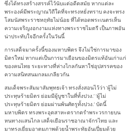
ซึ่งได้ทรงสร้างสรรค์ไว้นับแต่อดีตสมัย หากแต่ละ
พระองค์มีพระญาณวิถีใดที่จะทรงหยั่งทราบ คงจะทรง
โสมนัสพระราชหฤทัยไม่น้อย ที่ได้ทอดพระเนตรเห็น
ความเจริญงอกงามแห่งทางพระราชไมตรี เป็นภาพอัน
น่าประทับใจอีกครั้งในวันนี้
การเสด็จมาครั้งนี้ของมหาบพิตร จึงไม่ใช่การมาของ
มิตรใหม่ หากแต่เป็นการมาเยือนของมิตรแท้อันเก่าแก่
ของคนไทย ระยะทางที่ห่างไกลกันหาใช่อุปสรรคของ
ความสนิทสนมกลมเกลียวกัน
สมเด็จพระสัมมาสัมพุทธเจ้า ทรงสั่งสอนไว้ว่า ‘ผู้ไม่
ประทุษร้ายมิตร ย่อมมีผู้บูชาในที่ทั้งปวง.’ ‘ผู้ไม่
ประทุษร้ายมิตร ย่อมผ่านพ้นศัตรูทั้งปวง.’ บัดนี้
มหาบพิตร ทรงพระอุตสาหะตรากตรำพระวรกายบน
หนทางแสนไกล เสด็จเยือนราชอาณาจักรไทย และ
มาทรงเยี่ยมอาตมภาพด้วยน้ำพระทัยอันเปี่ยมด้วย