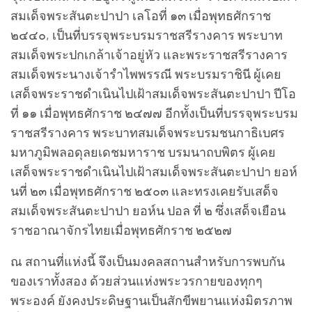
สมเด็จพระสันตะปาปา เลโอที่ ๑๓ เมื่อพุทธศักราช
๒๔๔๐, เป็นที่บรรจุพระบรมราชสรีรางคาร พระบาท
สมเด็จพระปกเกล้าเจ้าอยู่หัว และพระราชสรีรางคาร
สมเด็จพระนางเจ้ารำไพพรรณี พระบรมราชินี ผู้เคย
เสด็จพระราชดำเนินไปเฝ้าสมเด็จพระสันตะปาปา ปีโอ
ที่ ๑๑ เมื่อพุทธศักราช ๒๔๗๗ อีกทั้งเป็นที่บรรจุพระบรม
ราชสรีรางคาร พระบาทสมเด็จพระบรมชนกาธิเบศร
มหาภูมิพลอดุลยเดชมหาราช บรมนาถบพิตร ผู้เคย
เสด็จพระราชดำเนินไปเฝ้าสมเด็จพระสันตะปาปา ยอห์
นที่ ๒๓ เมื่อพุทธศักราช ๒๕๐๓ และทรงเคยรับเสด็จ
สมเด็จพระสันตะปาปา ยอห์น ปอล ที่ ๒ ซึ่งเสด็จเยือน
ราชอาณาจักรไทยเมื่อพุทธศักราช ๒๕๒๗
ณ สถานที่แห่งนี้ จึงเป็นมงคลสถานสำหรับการพบกัน
ของเราทั้งสอง ด้วยส่วนแห่งพระวรกายของทุกๆ
พระองค์ ยังคงประดิษฐานเป็นสักขีพยานแห่งมิตรภาพ