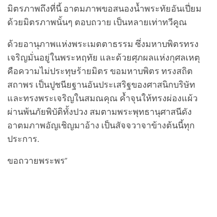
มิตรภาพถึงที่นี้ อาตมภาพขอสนองน้ำพระทัยอันเปี่ยม
ด้วยมิตรภาพนั้นๆ ตอบถวาย เป็นหลายเท่าทวีคูณ
ด้วยอานุภาพแห่งพระเมตตาธรรม ซึ่งมหาบพิตรทรง
เจริญมั่นอยู่ในพระหฤทัย และด้วยศุภผลแห่งกุศลเหตุ
คือความไม่ประทุษร้ายมิตร ขอมหาบพิตร ทรงสถิต
สถาพร เป็นปูชนียฐานอันประเสริฐของศาสนิกบริษัท
และทรงพระเจริญในสมณคุณ ค้ำจุนให้ทรงผ่องแผ้ว
ผ่านพ้นภัยพิบัติทั้งปวง สมตามพระพุทธานุศาสนีดัง
อาตมภาพอัญเชิญมาอ้าง เป็นสัจจวาจาข้างต้นนี้ทุก
ประการ.
ขอถวายพระพร”