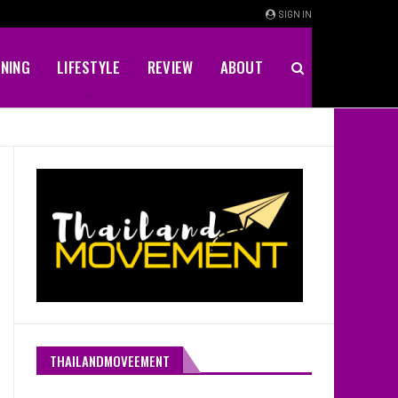
SIGN IN
INING
LIFESTYLE
REVIEW
ABOUT
THAILANDMOVEEMENT