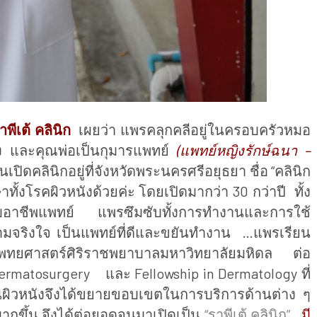
าพีเต้ คลินิก
เผยว่า แพรคลุกคลีอยู่ในครอบครัวหมอ
นัง และคุณพ่อเป็นกุมารแพทย์
(แพทย์หญิงรักษ์ฉนา –
นเปิดคลินิกอยู่ที่จังหวัดพระนครศรีอยุธยา ชื่อ “คลินิก
้งโรคผิวหนังด้วยค่ะ โดยเปิดมากว่า 30 กว่าปี ทั้ง
บอาชีพแพทย์ แพรซึมซับทั้งการทำงานและการใช้
วามจริงใจ เป็นแพทย์ที่ดีและขยันทำงาน
…แพรเรียน
ยศาสตร์ศิริราชพยาบาลมหาวิทยาลัยมหิดล ต่อ
ermatosurgery และ Fellowship in Dermatology ที่
นผิวหนังจึงได้ขยายขอบเขตในการบริการด้านต่าง ๆ
กขึ้น จึงได้ต่อยอดจนมาเปิดเป็น
“ราพีเต้ คลินิก”
มี