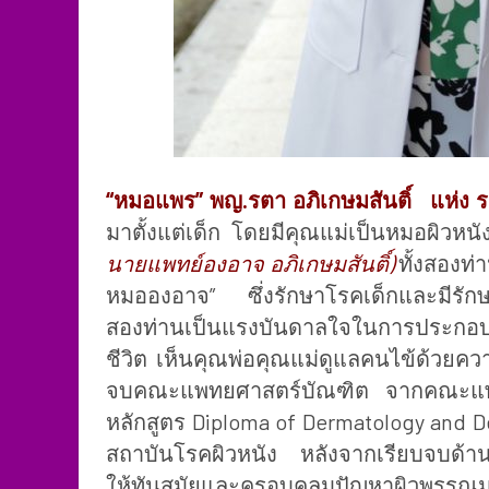
“หมอแพร” พญ.รตา อภิเกษมสันติ์ แห่ง
ร
มาตั้งแต่เด็ก โดยมีคุณแม่เป็นหมอผิวห
นายแพทย์องอาจ อภิเกษมสันติ์)
ทั้งสองท่า
หมอองอาจ” ซึ่งรักษาโรคเด็กและมีรักษาทั
สองท่านเป็นแรงบันดาลใจในการประกอ
ชีวิต เห็นคุณพ่อคุณแม่ดูแลคนไข้ด้วยค
จบคณะแพทยศาสตร์บัณฑิต จากคณะแพท
หลักสูตร Diploma of Dermatology and D
สถาบันโรคผิวหนัง
หลังจากเรียบจบด้า
ให้ทันสมัยและครอบคลุมปัญหาผิวพรรณมา