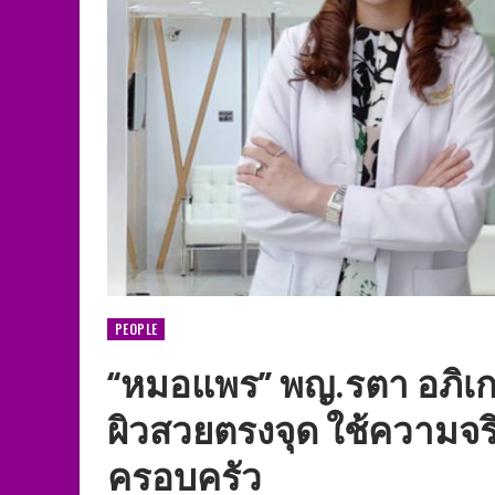
PEOPLE
“หมอแพร” พญ.รตา อภิเกษ
ผิวสวยตรงจุด ใช้ความจร
ครอบครัว