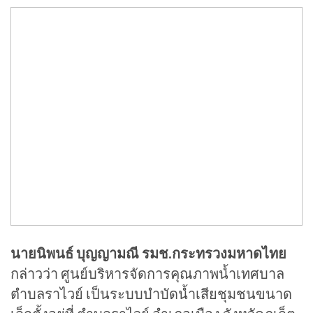
นายนิพนธ์ บุญญามณี รมช.กระทรวงมหาดไทย
กล่าวว่า ศูนย์บริหารจัดการคุณภาพน้ำเทศบาล
ตำบลราไวย์ เป็นระบบบำบัดน้ำเสียชุมชนขนาด