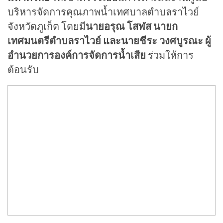
บริหารจัดการคุณภาพน้ำเทศบาลตำบลราไวย์
จังหวัดภูเก็ต โดยมี
นายอรุณ โสฬส นายก
เทศมนตรีตำบลราไวย์ และนายชีระ วงศบูรณะ ผู้
อำนวยการองค์การจัดการน้ำเสีย
ร่วมให้การ
ต้อนรับ