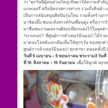
ว่า “ทุกวันนี้ผู้คนส่วนใหญ่ หันมาให้ความสำ
แกลเลอรี่ หรือนิทรรศการต่างๆ รวมถึงสินค้า แ
เป็นการสนับสนุนศิลปินรุ่นใหม่ รวมทั้งสร้างภาพ
มาช้อปปิ้ง พบปะสังสรรค์กับเพื่อนฝูง หรือกา
มาชื่นชมงานผลงานศิลปะที่ตกแต่งไว้ในจุดต่าง
Terminal21” ที่ศูนย์การค้าเทอร์มินอล21 ได้ร่วมก
มาตอบโจทย์และเติมเต็มให้ทุกๆวัน ของทุกท่
ศูนย์การค้าเทอร์มินอล21 ทุกสาขา ตลอดทั้งปี 25
วันที่
5 เมษายน – 5 พฤษภาคม พระราม
3
วันที่
ที่
16 สิงหาคม – 15 กันยายน
เพื่อให้ลูกค้าทุก