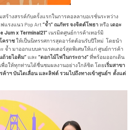
ความสร้างสรรค์กับครั้งแรกในการคอลลาบอเรชั่นระหว่าง
มไฟแรงแนว Pop Art
“จ้ำ” ณภัทร จงจิตต์โพธา
หรือ
เดอะ
e Jum x Terminal21”
เนรมิตศูนย์การค้าเทอร์มิ
โคราช
ให้เป็นนิทรรศการสุดอาร์ตต้อนรับปีใหม่ โดยนำ
ะ จ้ำ มาออกแบบคาแรคเตอร์สุดพิเศษให้แก่ ศูนย์การค้า
นถ้วยไอติม”
และ
“ดอกไม้ไฟในกระถาง”
ที่พร้อมออกเดิน
 เพื่อให้ทุกท่านได้ชื่นชมผลงานอย่างใกล้ชิด โดย
เริ่มสาขา
ารค้าฯ บันไดเลื่อน และลิฟต์ รวมไปถึงทางเข้าศูนย์ฯ ตั้งแต่