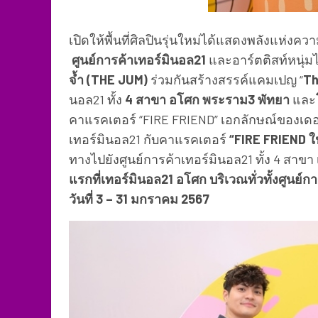
เปิดให้พื้นที่ศิลปินรุ่นใหม่ได้แสดงพลังแห่ง
ศูนย์การค้าเทอร์มินอล
21
และอาร์ตติสท์หนุ่
จ้ำ (
THE JUM)
ร่วมกันสร้างสรรค์แคมเปญ “
Th
นอล21 ทั้ง
4 สาขา อโศก พระราม3 พัทยา
และ
คาแรคเตอร์ “FIRE FRIEND” เอกลักษณ์ของเดอ
เทอร์มินอล21 กับคาแรคเตอร์
“
FIRE FRIEND ใ
ทางไปยังศูนย์การค้าเทอร์มินอล21 ทั้ง 4 สาขา
แรกที่เทอร์มินอล
21 อโศก บริเวณทั่วทั้งศูนย์ก
วันที่ 3 – 31 มกราคม 2567