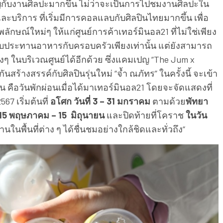
คัญกับงานศิลปะมากขึ้น ไม่ว่าจะเป็นการไปชมงานศิลปะใน
ละบริการ ที่เริ่มมีการคอลแลบกับศิลปินไทยมากขึ้น เพื่อ
ลักษณ์ใหม่ๆ ให้แก่ศูนย์การค้าเทอร์มินอล21 ที่ไม่ใช่เพียง
รรับประทานอาหารกับครอบครัวเพียงเท่านั้น แต่ยังสามารถ
ๆ ในบริเวณศูนย์ได้อีกด้วย ซึ่งแคมเปญ “The Jum x
ันสร้างสรรค์กับศิลปินรุ่นใหม่ “จ้ำ ณภัทร” ในครั้งนี้ จะเข้า
าน
คือวันพักผ่อนเมื่อได้มาเทอร์มินอล21 โดยจะจัดแสดงที่
67 เริ่มต้นที่
อโศก วันที่ 3 – 31 มกราคม
ตามด้วย
พัทยา
15 พฤษภาคม – 15 มิถุนายน
และปิดท้ายที่โคราช
ในวัน
ท่านในพื้นที่ต่าง ๆ ได้ชื่นชมอย่างใกล้ชิดและทั่วถึง“