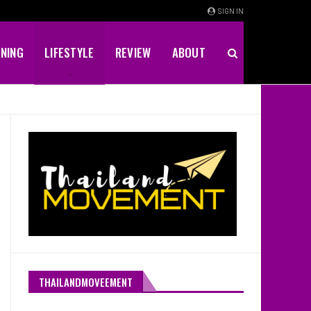
SIGN IN
INING
LIFESTYLE
REVIEW
ABOUT
THAILANDMOVEEMENT