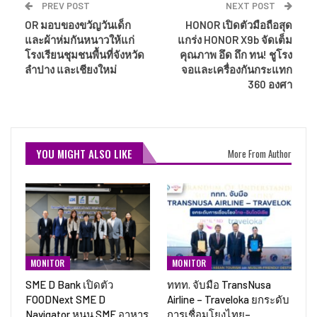
PREV POST
NEXT POST
OR มอบของขวัญวันเด็ก
HONOR เปิดตัวมือถือสุด
และผ้าห่มกันหนาวให้แก่
แกร่ง HONOR X9b จัดเต็ม
โรงเรียนชุมชนพื้นที่จังหวัด
คุณภาพ อึด ถึก ทน! ชูโรง
ลำปาง และเชียงใหม่
จอและเครื่องกันกระแทก
360 องศา
YOU MIGHT ALSO LIKE
More From Author
MONITOR
MONITOR
SME D Bank เปิดตัว
ททท. จับมือ TransNusa
FOODNext SME D
Airline – Traveloka ยกระดับ
Navigator หนุน SME อาหาร
การเชื่อมโยงไทย–