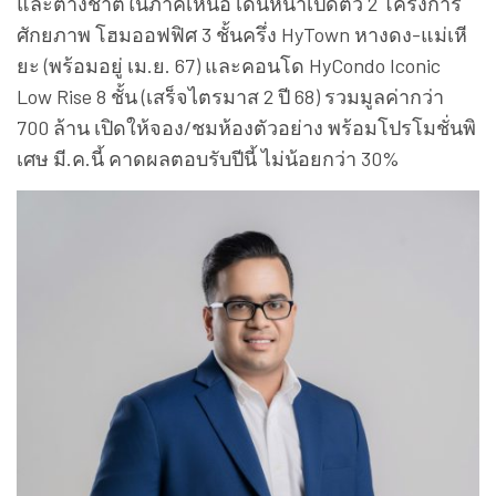
และต่างชาติในภาคเหนือ เดินหน้าเปิดตัว 2 โครงการ
ศักยภาพ โฮมออฟฟิศ 3 ชั้นครึ่ง HyTown หางดง-แม่เหี
ยะ (พร้อมอยู่ เม.ย. 67) และคอนโด HyCondo Iconic
Low Rise 8 ชั้น (เสร็จไตรมาส 2 ปี 68) รวมมูลค่ากว่า
700 ล้าน เปิดให้จอง/ชมห้องตัวอย่าง พร้อมโปรโมชั่นพิ
เศษ มี.ค.นี้ คาดผลตอบรับปีนี้ ไม่น้อยกว่า 30%