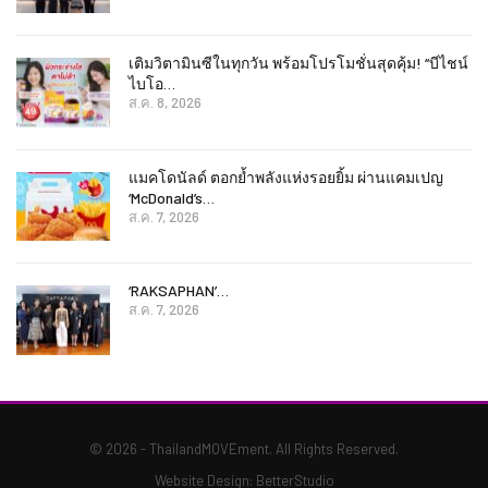
เติมวิตามินซีในทุกวัน พร้อมโปรโมชั่นสุดคุ้ม! “บีไชน์
ไบโอ…
ส.ค. 8, 2026
แมคโดนัลด์ ตอกย้ำพลังแห่งรอยยิ้ม ผ่านแคมเปญ
‘McDonald’s…
ส.ค. 7, 2026
‘RAKSAPHAN’…
ส.ค. 7, 2026
© 2026 - ThailandMOVEment. All Rights Reserved.
Website Design:
BetterStudio