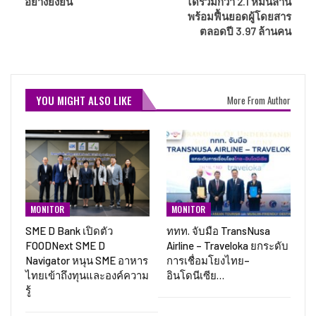
อย่างยั่งยืน”
ได้รวมกว่า 2.1 หมื่นล้าน
พร้อมฟื้นยอดผู้โดยสาร
ตลอดปี 3.97 ล้านคน
YOU MIGHT ALSO LIKE
More From Author
MONITOR
MONITOR
SME D Bank เปิดตัว
ททท. จับมือ TransNusa
FOODNext SME D
Airline – Traveloka ยกระดับ
Navigator หนุน SME อาหาร
การเชื่อมโยงไทย–
ไทยเข้าถึงทุนและองค์ความ
อินโดนีเซีย…
รู้