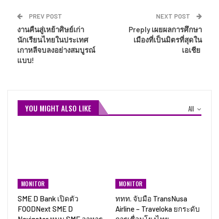
PREV POST
NEXT POST
งานคืนสู่เหย้าศิษย์เก่า
Preply เผยผลการศึกษา
นักเรียนไทยในประเทศ
เมืองที่เป็นมิตรที่สุดใน
เกาหลีจบลงอย่างสมบูรณ์
เอเชีย
แบบ!
YOU MIGHT ALSO LIKE
All
MONITOR
MONITOR
SME D Bank เปิดตัว
ททท. จับมือ TransNusa
FOODNext SME D
Airline – Traveloka ยกระดับ
Navigator หนุน SME อาหาร
การเชื่อมโยงไทย–