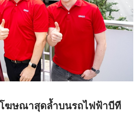
ัวโฆษณาสุดล้ำบนรถไฟฟ้าบีที