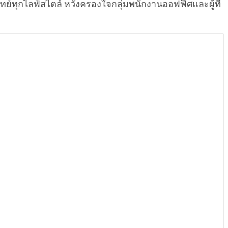
์ทุกไลฟ์สไตล์ หวังครองใจกลุ่มพนักงานออฟฟิศและผู้ที่