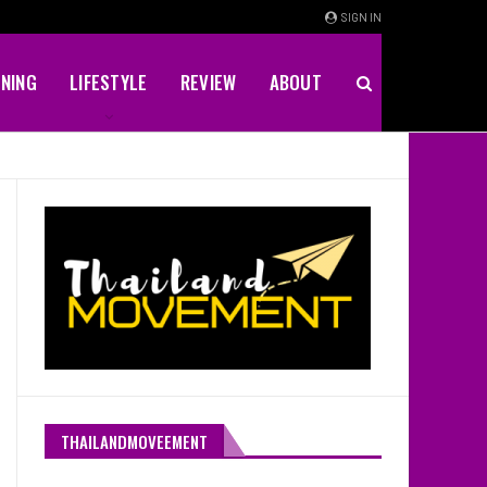
SIGN IN
INING
LIFESTYLE
REVIEW
ABOUT
THAILANDMOVEEMENT