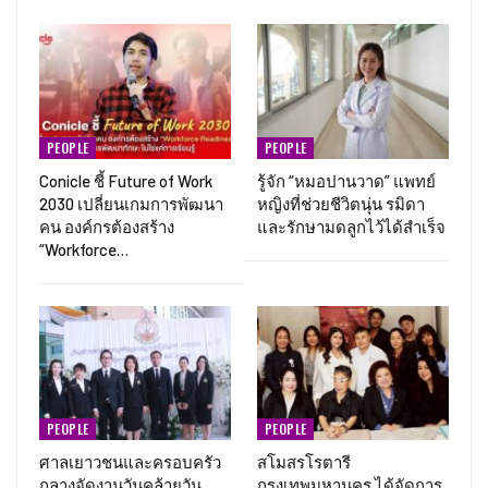
PEOPLE
PEOPLE
Conicle ชี้ Future of Work
รู้จัก “หมอปานวาด” แพทย์
2030 เปลี่ยนเกมการพัฒนา
หญิงที่ช่วยชีวิตนุ่น รมิดา
คน องค์กรต้องสร้าง
และรักษามดลูกไว้ได้สำเร็จ
“Workforce…
PEOPLE
PEOPLE
ศาลเยาวชนและครอบครัว
สโมสรโรตารี
กลางจัดงานวันคล้ายวัน
กรุงเทพมหานคร ได้จัดการ