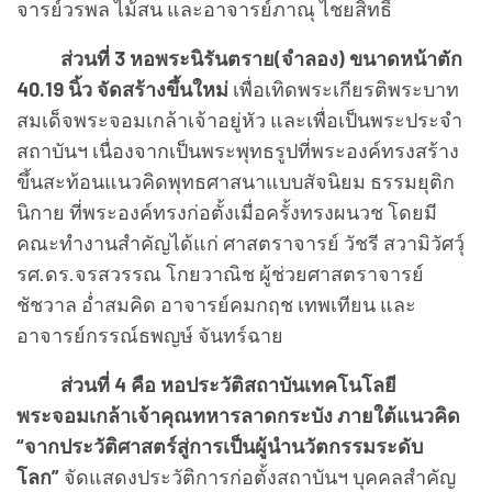
จารย์วรพล ไม้สน และอาจารย์ภาณุ ไชยสิทธิ์
ส่วนที่ 3 หอพระนิรันตราย(จำลอง) ขนาดหน้าตัก
40.19 นิ้ว จัดสร้างขึ้นใหม่
เพื่อเทิดพระเกียรติพระบาท
สมเด็จพระจอมเกล้าเจ้าอยู่หัว และเพื่อเป็นพระประจำ
สถาบันฯ เนื่องจากเป็นพระพุทธรูปที่พระองค์ทรงสร้าง
ขึ้นสะท้อนแนวคิดพุทธศาสนาแบบสัจนิยม ธรรมยุติก
นิกาย ที่พระองค์ทรงก่อตั้งเมื่อครั้งทรงผนวช โดยมี
คณะทำงานสำคัญได้แก่ ศาสตราจารย์ วัชรี สวามิวัศวุ์
รศ.ดร.จรสวรรณ โกยวาณิช ผู้ช่วยศาสตราจารย์
ชัชวาล อ่ำสมคิด อาจารย์คมกฤช เทพเทียน และ
อาจารย์กรรณ์ธพญษ์ จันทร์ฉาย
ส่วนที่ 4 คือ หอประวัติสถาบันเทคโนโลยี
พระจอมเกล้าเจ้าคุณทหารลาดกระบัง ภายใต้แนวคิด
“จากประวัติศาสตร์สู่การเป็นผู้นำนวัตกรรมระดับ
โลก”
จัดแสดงประวัติการก่อตั้งสถาบันฯ บุคคลสำคัญ