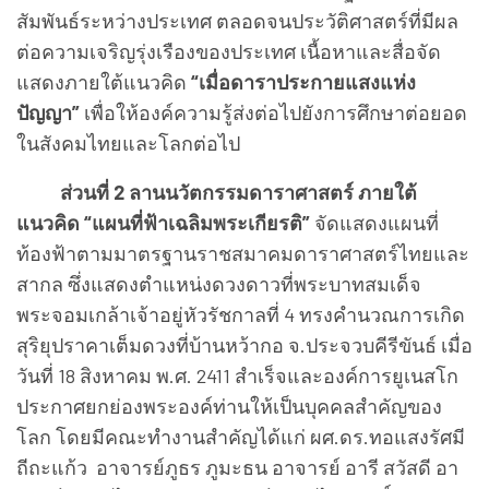
สัมพันธ์ระหว่างประเทศ ตลอดจนประวัติศาสตร์ที่มีผล
ต่อความเจริญรุ่งเรืองของประเทศ เนื้อหาและสื่อจัด
แสดงภายใต้แนวคิด
“เมื่อดาราประกายแสงแห่ง
ปัญญา”
เพื่อให้องค์ความรู้ส่งต่อไปยังการศึกษาต่อยอด
ในสังคมไทยและโลกต่อไป
ส่วนที่ 2 ลานนวัตกรรมดาราศาสตร์ ภายใต้
แนวคิด “แผนที่ฟ้าเฉลิมพระเกียรติ”
จัดแสดงแผนที่
ท้องฟ้าตามมาตรฐานราชสมาคมดาราศาสตร์ไทยและ
สากล ซึ่งแสดงตำแหน่งดวงดาวที่พระบาทสมเด็จ
พระจอมเกล้าเจ้าอยู่หัวรัชกาลที่ 4 ทรงคำนวณการเกิด
สุริยุปราคาเต็มดวงที่บ้านหว้ากอ จ.ประจวบคีรีขันธ์ เมื่อ
วันที่ 18 สิงหาคม พ.ศ. 2411 สำเร็จและองค์การยูเนสโก
ประกาศยกย่องพระองค์ท่านให้เป็นบุคคลสำคัญของ
โลก โดยมีคณะทำงานสำคัญได้แก่ ผศ.ดร.ทอแสงรัศมี
ถีถะแก้ว อาจารย์ภูธร ภูมะธน อาจารย์ อารี สวัสดี อา