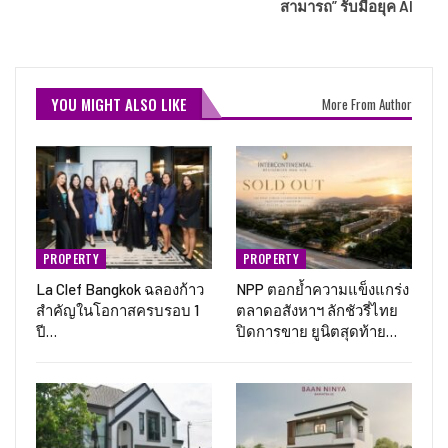
สามารถ” รับมือยุค AI
YOU MIGHT ALSO LIKE
More From Author
PROPERTY
PROPERTY
La Clef Bangkok ฉลองก้าว
NPP ตอกย้ำความแข็งแกร่ง
สำคัญในโอกาสครบรอบ 1
ตลาดอสังหาฯ ลักชัวรี่ไทย
ปี…
ปิดการขาย ยูนิตสุดท้าย…