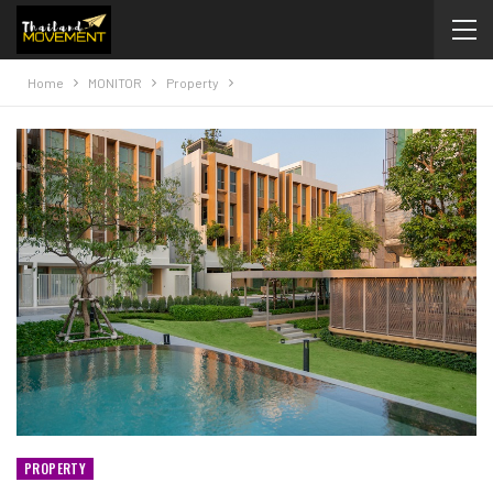
Home
MONITOR
Property
PROPERTY