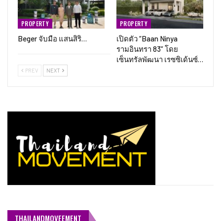
PROPERTY
PROPERTY
Beger จับมือ แสนสิริ…
เปิดตัว “Baan Ninya
รามอินทรา 83” โดย
เซ็นทรัลพัฒนา เรซซิเด้นซ์…
PREV
NEXT
THAILANDMOVEEMENT