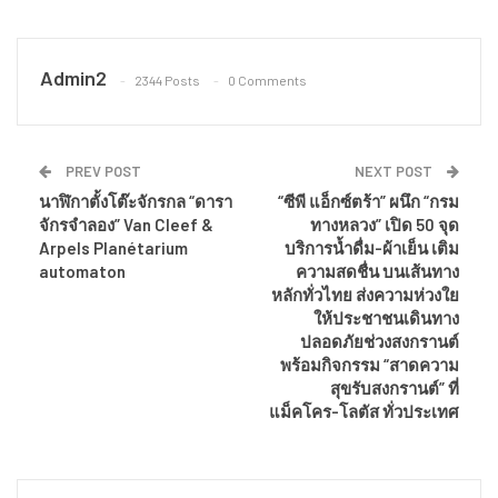
Admin2
2344 Posts
0 Comments
PREV POST
NEXT POST
นาฬิกาตั้งโต๊ะจักรกล “ดารา
“ซีพี แอ็กซ์ตร้า” ผนึก “กรม
จักรจำลอง” Van Cleef &
ทางหลวง” เปิด 50 จุด
Arpels Planétarium
บริการน้ำดื่ม-ผ้าเย็น เติม
automaton
ความสดชื่น บนเส้นทาง
หลักทั่วไทย ส่งความห่วงใย
ให้ประชาชนเดินทาง
ปลอดภัยช่วงสงกรานต์
พร้อมกิจกรรม “สาดความ
สุขรับสงกรานต์” ที่
แม็คโคร-โลตัส ทั่วประเทศ