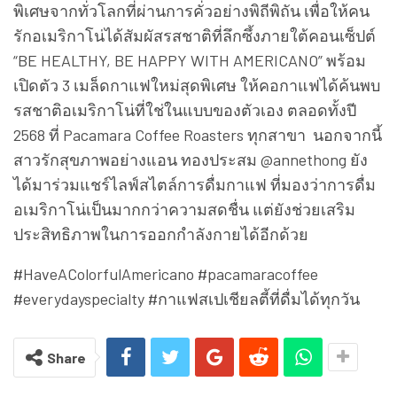
พิเศษจากทั่วโลกที่ผ่านการคั่วอย่างพิถีพิถัน เพื่อให้คน
รักอเมริกาโน่ได้สัมผัสรสชาติที่ลึกซึ้งภายใต้คอนเซ็ปต์
“BE HEALTHY, BE HAPPY WITH AMERICANO” พร้อม
เปิดตัว 3 เมล็ดกาแฟใหม่สุดพิเศษ ให้คอกาแฟได้ค้นพบ
รสชาติอเมริกาโน่ที่ใช่ในแบบของตัวเอง ตลอดทั้งปี
2568 ที่ Pacamara Coffee Roasters ทุกสาขา นอกจากนี้
สาวรักสุขภาพอย่างแอน ทองประสม @annethong ยัง
ได้มาร่วมแชร์ไลฟ์สไตล์การดื่มกาแฟ ที่มองว่าการดื่ม
อเมริกาโน่เป็นมากกว่าความสดชื่น แต่ยังช่วยเสริม
ประสิทธิภาพในการออกกำลังกายได้อีกด้วย
#HaveAColorfulAmericano #pacamaracoffee
#everydayspecialty #กาแฟสเปเชียลตี้ที่ดื่มได้ทุกวัน
Share