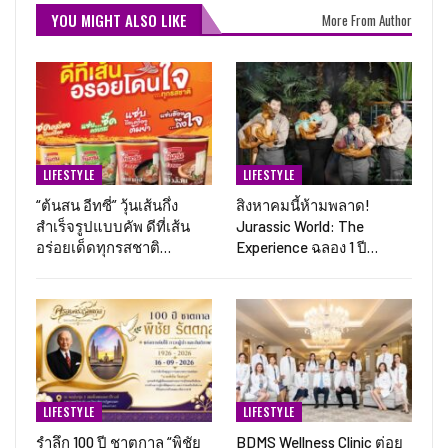
YOU MIGHT ALSO LIKE
More From Author
LIFESTYLE
LIFESTYLE
“ต้นสน อีทซี่” วุ้นเส้นกึ่ง
สิงหาคมนี้ห้ามพลาด!
สำเร็จรูปแบบคัพ ดีที่เส้น
Jurassic World: The
อร่อยเด็ดทุกรสชาติ…
Experience ฉลอง 1 ปี…
LIFESTYLE
LIFESTYLE
รำลึก 100 ปี ชาตกาล “พิชัย
BDMS Wellness Clinic ต่อย