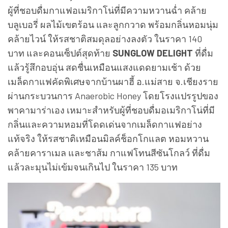
ผู้ที่ชอบดื่มกาแฟอเมริกาโน่ที่มีความหวานฉ่ำ คล้าย
บลูเบอรี่ ผลไม้เขตร้อน และลูกกวาด พร้อมกลิ่นหอมนุ่ม
คล้ายไวน์ ให้รสชาติสมดุลอย่างลงตัว ในราคา 140
บาท และคอนเซ็ปต์สุดท้าย
SUNGLOW DELIGHT
ที่ดื่ม
แล้วรู้สึกอบอุ่น สดชื่นเหมือนแสงแดดยามเช้า ด้วย
เมล็ดกาแฟคัดพิเศษจากบ้านผาฮี้ อ.แม่สาย จ.เชียงราย
ผ่านกระบวนการ Anaerobic Honey โดยโรงแปรรูปของ
พาคามาร่าเอง เหมาะสำหรับผู้ที่ชอบดื่มอเมริกาโน่ที่มี
กลิ่นและความหอมที่โดดเด่นจากเมล็ดกาแฟอย่าง
แท้จริง ให้รสชาติเหมือนมิลค์ช็อกโกแลต หอมหวาน
คล้ายคาราเมล และชาส้ม กาแฟโทนสีซันโกลว์ ที่ดื่ม
แล้วละมุนไม่เข้มจนเกินไป ในราคา 135 บาท