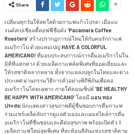
Share
เปลี่ยนทุกวันให้สดใสด้วยกาแฟแก้วโปรด! เมื่อแบ
รนด์สเปเชียลตี้คอฟฟี่ชื่อดัง
‘Pacamara Coffee
Roasters’
สร้างปรากฏการณ์ใหม่ให้กับคนรักกาแฟ
อเมริกาโน่ ด้วยแคมเปญ
HAVE A COLORFUL
AMERICANO!
ที่มอบประสบการณ์การดื่มอเมริกาโน่ใน
มิติที่แตกต่าง ด้วยเมล็ดกาแฟคัดพิเศษที่ยอดเยี่ยมและ
ให้รสชาติหลากหลาย ทั้งจากแหล่งปลูกในไทยและต่าง
ประเทศ ผ่านกรรมวิธีการคั่วอย่างพิถีพิถันเพื่อคอ
อเมริกาโน่โดยเฉพาะ ภายใต้คอนเซ็ปต์
‘BE HEALTHY
BE HAPPY WITH AMERICANO’
โดยมี
แอน ทอง
ประสม
นักแสดงสาวสุขภาพดีผู้ชื่นชอบการดื่มกาแฟ
ร่วมแชร์เคล็ดลับการดูแลตัวเองและเผยสไตล์การดื่ม
อเมริกาโน่ที่ชื่นชอบและดีต่อสุขภาพ พร้อมเปิดตัว 3
เมล็ดกาแฟใหม่สุดพิเศษ ที่สะท้อนสีสันแห่งรสชาติตาม