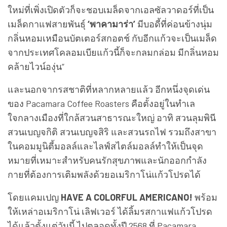
ใหม่ที่เพิ่งเปิดตัวก็จะชอบเมล็ดจากเอลซัลวาดอร์ที่เป็น
เมล็ดกาแฟสายพันธุ์
‘พาคามาร่า’
มีบอดี้ที่ค่อนข้างนุ่ม
กลิ่นหอมเหมือนบัตเตอร์สกอตช์ กับอีกแก้วจะเป็นเมล็ด
จากประเทศโคลอมเบียแก้วนี้ก็จะกลมกล่อม มีกลิ่นหอม
คล้ายไวน์องุ่น”
และนอกจากรสชาติที่หลากหลายแล้ว อีกหนึ่งจุดเด่น
ของ Pacamara Coffee Roasters คือตั้งอยู่ในทำเล
ใจกลางเมืองที่ใกล้สวนสาธารณะใหญ่ อาทิ สวนลุมพินี
สวนเบญจกิติ สวนเบญจสิริ และสวนรถไฟ รวมถึงสาขา
ในคอมมูนิตี้มอลล์และไลฟ์สไตล์มอลล์ทำให้เป็นจุด
หมายที่เหมาะสำหรับคนรักสุขภาพและนักออกกำลัง
กายที่ต้องการเติมพลังด้วยอเมริกาโน่แก้วโปรดได้
โดยแคมเปญ
HAVE A COLORFUL AMERICANO!
พร้อม
ให้เหล่าอเมริกาโน่ เลิฟเวอร์ ได้ลิ้มรสกาแฟแก้วโปรด
ได้แล้วตั้งแต่วันนี้ ไปตลอดทั้งปี 2568 ที่ Pacamara