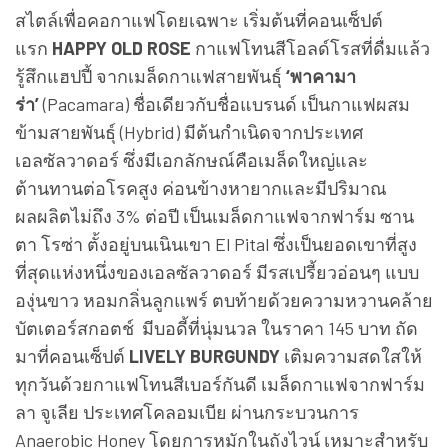
สไตล์เพื่อคอกาแฟโดยเฉพาะ เริ่มต้นที่คอนเซ็ปต์
แรก
HAPPY OLD ROSE
กาแฟโทนสีโอลด์โรสที่ดื่มแล้ว
รู้สึกแฮปปี้ จากเมล็ดกาแฟสายพันธุ์
‘พาคามา
ร่า’
(Pacamara) ชื่อเดียวกับชื่อแบรนด์ เป็นกาแฟผสม
ข้ามสายพันธุ์ (Hybrid) มีต้นกำเนิดจากประเทศ
เอลซัลวาดอร์ ซึ่งมีเอกลักษณ์คือเมล็ดใหญ่และ
ต้านทานต่อโรคสูง ค่อนข้างหายากและมีปริมาณ
ผลผลิตไม่ถึง 3% ต่อปี เป็นเมล็ดกาแฟจากฟาร์ม ซาน
ตา โรซ่า ตั้งอยู่บนเนินเขา El Pital ซึ่งเป็นยอดเขาที่สูง
ที่สุดแห่งหนึ่งของเอลซัลวาดอร์ มีรสเปรี้ยวอ่อนๆ แบบ
องุ่นขาว หอมกลิ่นลูกแพร์ ตบท้ายด้วยความหวานคล้าย
บัตเตอร์สกอตช์ มีบอดี้ที่นุ่มนวล ในราคา 145 บาท ถัด
มาที่คอนเซ็ปต์
LIVELY BURGUNDY
เติมความสดใสให้
ทุกวันด้วยกาแฟโทนสีเบอร์กันดี เมล็ดกาแฟจากฟาร์ม
ลา จูเลีย ประเทศโคลอมเบีย ผ่านกระบวนการ
Anaerobic Honey โดยการหมักในถังไวน์ เหมาะสำหรับ