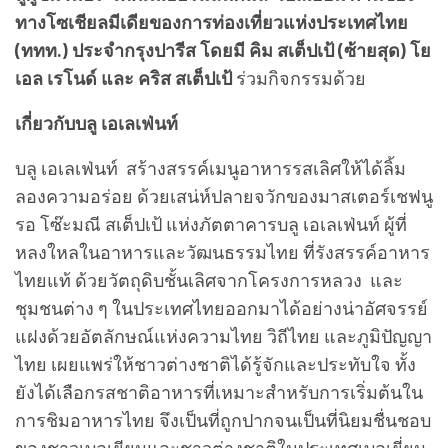
ทางโซเชียลมีเดียของการท่องเที่ยวแห่งประเทศไทย
(ททท.) ประจำกรุงปารีส โดยมี คิม สเต็ปเป้ (ซ้ายสุด) โย
เอล เรโนด์ และ คริส สเต็ปเป้
ร่วมกิจกรรมด้วย
เกี่ยวกับบลู เอเลเฟ่นท์
บลู เอเลเฟ่นท์ สร้างสรรค์เมนูอาหารรสเลิศให้ได้ลิ้ม
ลองความอร่อย ด้วยเสน่ห์ปลายจวักของมาสเตอร์เชฟนู
รอ โซ๊ะมณี สเต็ปเป้ แห่งภัตตาคารบลู เอเลเฟ่นท์ ผู้ที่
หลงใหลในอาหารและวัฒนธรรมไทย ที่รังสรรค์อาหาร
ไทยแท้ ด้วยวัตถุดิบชั้นเลิศจากโครงการหลวง และ
ชุมชนต่าง ๆ ในประเทศไทยออกมาได้อย่างน่าอัศจรรย์
แฝงด้วยอัตลักษณ์แห่งความไทย วิถีไทย และภูมิปัญญา
ไทย เผยแพร่ให้ชาวต่างชาติได้รู้จักและประทับใจ ทั้ง
ยังได้เลือกรสชาติอาหารที่เหมาะสำหรับการเริ่มต้นใน
การชิมอาหารไทย จึงเป็นที่ถูกปากจนเป็นที่นิยมชื่นชอบ