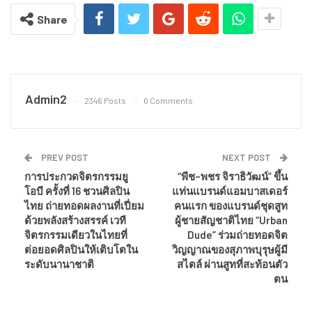
Share
Admin2
2346 Posts
0 Comments
PREV POST
NEXT POST
การประกวดจิตรกรรมยู
“พีช–พชร จิราธิวัฒน์” ขึ้น
โอบี ครั้งที่ 16 ชวนศิลปิน
แท่นแบรนด์แอมบาสเดอร์
ไทย ถ่ายทอดผลงานที่เปี่ยม
คนแรก ของแบรนด์ชุดสูท
ด้วยพลังสร้างสรรค์ เวที
ผู้ชายสัญชาติไทย “Urban
จิตรกรรมเดียวในไทยที่
Dude” ร่วมถ่ายทอดจิต
ต่อยอดศิลปินให้เติบโตใน
วิญญาณของสุภาพบุรุษผู้มี
ระดับนานาชาติ
สไตล์ ผ่านสูทที่สะท้อนตัว
ตน