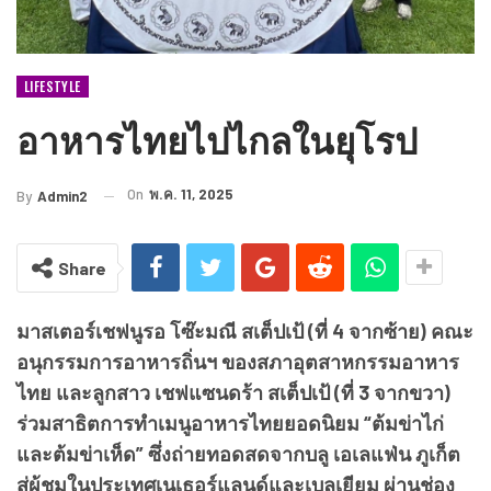
LIFESTYLE
อาหารไทยไปไกลในยุโรป
On
พ.ค. 11, 2025
By
Admin2
Share
มาสเตอร์เชฟนูรอ โซ๊ะมณี สเต็ปเป้ (ที่ 4 จากซ้าย) คณะ
อนุกรรมการอาหารถิ่นฯ ของสภาอุตสาหกรรมอาหาร
ไทย และลูกสาว เชฟแซนดร้า สเต็ปเป้ (ที่ 3 จากขวา)
ร่วมสาธิตการทำเมนูอาหารไทยยอดนิยม “ต้มข่าไก่
และต้มข่าเห็ด” ซึ่งถ่ายทอดสดจากบลู เอเลแฟ่น ภูเก็ต
สู่ผู้ชมในประเทศเนเธอร์แลนด์และเบลเยียม ผ่านช่อง