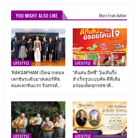
YOU MIGHT ALSO LIKE
More From Author
LIFESTYLE
LIFESTYLE
‘RAKSAPHAN’ เปิดฉากคอล
“ต้นสน อีทซี่” วุ้นเส้นกึ่ง
เลกชันระดับมาสเตอร์พีซ
สำเร็จรูปแบบคัพ ดีที่เส้น
คอลเลกชันแรก รังสรรค์…
อร่อยเด็ดทุกรสชาติ…
LIFESTYLE
LIFESTYLE