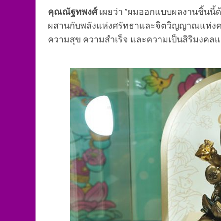
คุณณัฐทพงศ์
เผยว่า “ผมออกแบบผลงานชิ้นนี้ด
ผสานกับพลังแห่งศรัทธาและจิตวิญญาณแห่งควา
ความสุข ความสำเร็จ และความเป็นสิริมงคลแก่