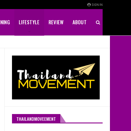
SIGN IN
INING
LIFESTYLE
REVIEW
ABOUT
THAILANDMOVEEMENT