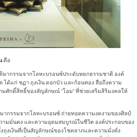
่น
คือ
ติมากรรมจากโลหะบรอนซ์ประดับหยกธรรมชาติ องค์
ด้แก่ ชฏา ถุงเงิน ดอกบัว และก้อนทอง สื่อถึงความ
มศักดิ์สิทธิ์ของสัญลักษณ์ “โอม” ที่ช่วยเสริมสิริมงคลให้
มากรรมจากโลหะบรอนซ์ ถ่ายทอดความงดงามของศิลป์
 ความมั่นคง และความอุดมสมบูรณ์ในชีวิต องค์ประกอบของ
งถุงเงินที่เป็นสัญลักษณ์ของโชคลาภและความมั่งคั่ง