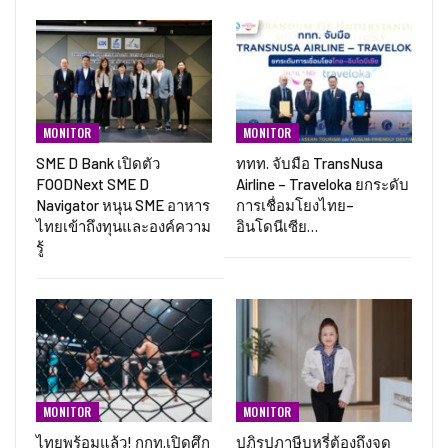
MONITOR
MONITOR
SME D Bank เปิดตัว
ททท. จับมือ TransNusa
FOODNext SME D
Airline – Traveloka ยกระดับ
Navigator หนุน SME อาหาร
การเชื่อมโยงไทย–
ไทยเข้าถึงทุนและองค์ความ
อินโดนีเซีย…
รู้
MONITOR
MONITOR
ไทยพร้อมแล้ว! กกท.เปิดศึก
ปฏิรูปภาษีบุหรี่ต้องถึงจุด