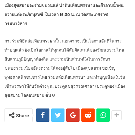
เมืองสุขสยามจะร่วมขบวนแห่ นำต้นเทียนพรรษาและผ้าอาบน้ำฝน
ถวายแด่พระภิกษุสงฆ์ ในเวลา 16.30 น. ณ วัดสระเกศราช
วรมหาวิหาร
การร่วมพิธีหล่อเทียนพรรษานั้น นอกจากจะเป็นโอกาสอันดีในการ
ทำบุญแล้ว ยังเปิดโอกาสให้ทุกคนได้สัมผัสเสน่ห์ของวัฒนธรรมไทย
สืบสานภูมิปัญญาท้องถิ่น และร่วมเป็นส่วนหนึ่งในการรักษา
ขนบธรรมเนียมอันงดงามให้คงอยู่สืบไป เมืองสุขสยาม ขอเชิญ
พุทธศาสนิกชนชาวไทย ร่วมหล่อเทียนพรรษา และทำบุญเนื่องในวัน
เข้าพรรษาให้กับวัดต่างๆ ณ ประตูสุขสุวรรณศาลา (ประตูทอง) เมือง
สุขสยาม ไอคอนสยาม ชั้น G
Share