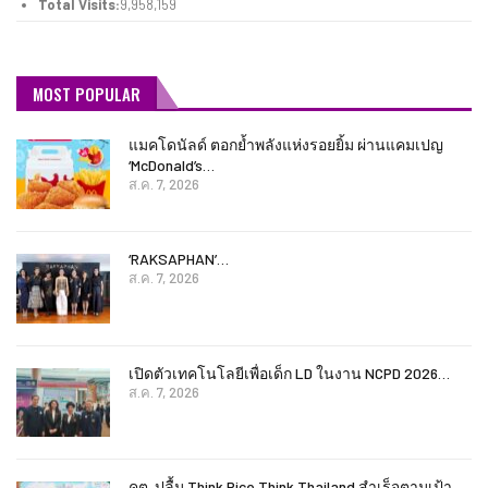
Total Visits:
9,958,159
MOST POPULAR
แมคโดนัลด์ ตอกย้ำพลังแห่งรอยยิ้ม ผ่านแคมเปญ
‘McDonald’s…
ส.ค. 7, 2026
‘RAKSAPHAN’…
ส.ค. 7, 2026
เปิดตัวเทคโนโลยีเพื่อเด็ก LD ในงาน NCPD 2026…
ส.ค. 7, 2026
คต. ปลื้ม Think Rice Think Thailand สำเร็จตามเป้า…