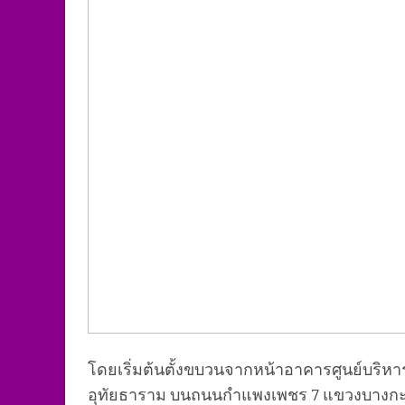
โดยเริ่มต้นตั้งขบวนจากหน้าอาคารศูนย์บริหาร
อุทัยธาราม บนถนนกำแพงเพชร 7 แขวงบางกะป