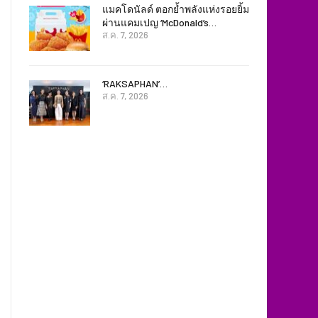
แมคโดนัลด์ ตอกย้ำพลังแห่งรอยยิ้ม
ผ่านแคมเปญ ‘McDonald’s…
ส.ค. 7, 2026
‘RAKSAPHAN’…
ส.ค. 7, 2026