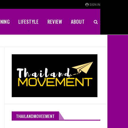
SIGN IN
INING
LIFESTYLE
REVIEW
ABOUT
THAILANDMOVEEMENT