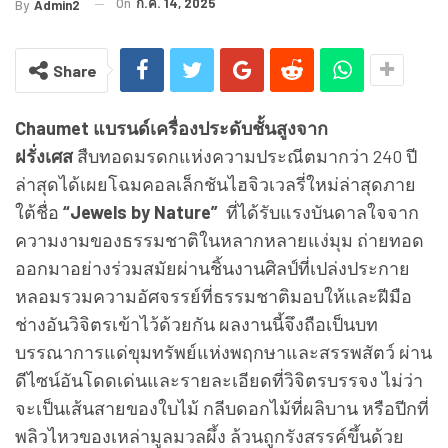
On
ก.ค. 14, 2025
By
Admin2
Share
Chaumet แบรนด์เครื่องประดับชั้นสูงจาก
ฝรั่งเศส
สืบทอดมรดกแห่งความประณีตมากว่า 240 ปี
ล่าสุดได้เผยโฉมคอลเล็กชันไฮจิวเวลรี่ใหม่ล่าสุดภาย
ใต้ชื่อ
“Jewels by Nature”
ที่ได้รับแรงบันดาลใจจาก
ความงามของธรรมชาติในหลากหลายแง่มุม ถ่ายทอด
ออกมาอย่างร่วมสมัยผ่านชิ้นงานศิลป์ที่เปล่งประกาย
หลอมรวมความอัศจรรย์ที่ธรรมชาติมอบให้และฝีมือ
ช่างอันวิจิตรเข้าไว้ด้วยกัน ผลงานนี้จึงถือเป็นบท
บรรณาการแด่ขุมทรัพย์แห่งพฤกษาและสรรพสัตว์ ผ่าน
ดีไซน์อันโดดเด่นและรายละเอียดที่วิจิตรบรรจง ไม่ว่า
จะเป็นเส้นสายของใบไม้ กลีบดอกไม้ที่ผลิบาน หรือปีกที่
พลิวไหวของเหล่ามูลมวลผึ้ง ล้วนถูกรังสรรค์ขึ้นด้วย