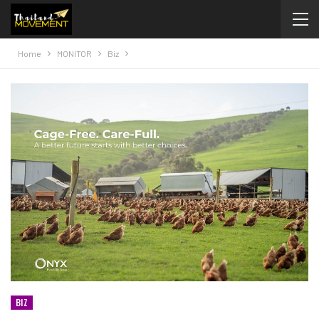
Home
MONITOR
Biz
BIZ