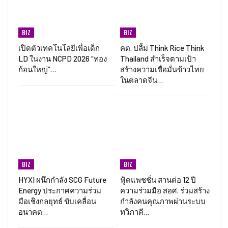
BIZ
BIZ
เปิดตัวเทคโนโลยีเพื่อเด็ก
คต. ปลื้ม Think Rice Think
LD ในงาน NCPD 2026 “ทอง
Thailand สำเร็จตามเป้า
ก้อนใหญ่”…
สร้างความเชื่อมั่นข้าวไทย
ในตลาดจีน…
BIZ
BIZ
HYXI ผนึกกำลัง SCG Future
ฟู้ดแพชชั่น สานต่อ 12 ปี
Energy ประกาศความร่วม
ความร่วมมือ สอศ. ร่วมสร้าง
มือเชิงกลยุทธ์ ขับเคลื่อน
กำลังคนคุณภาพผ่านระบบ
อนาคต…
ทวิภาคี…