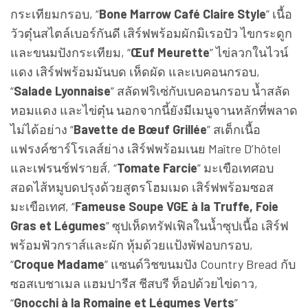
กระเทียมกรอบ, “
Bone Marrow Café Claire Style
” เนื้อ
วัวตุ๋นสไตล์เบอร์กันดี เสิร์ฟพร้อมผักมิเรอปัว ไขกระดูก
และขนมปังกระเทียม, “
Œuf Meurette
” ไข่ลวกในไวน์
แดง เสิร์ฟพร้อมมันบด เห็ดผัด และเบคอนกรอบ,
“
Salade Lyonnaise
” สลัดฟริเซ่กับเบคอนกรอบ น้ำสลัด
หอมแดง และไข่ตุ๋น นอกจากนี้ยังมีเมนูจานหลักที่พลาด
ไม่ได้อย่าง “
Bavette de Bœuf Grillée
” สเต็กเนื้อ
แฟรงค์ชาร์โรเลส์ย่าง เสิร์ฟพร้อมเนย Maître D’hôtel
และเฟรนช์ฟรายส์, “
Tomate Farcie
” มะเขือเทศอบ
สอดไส้หมูบดปรุงด้วยสูตรโฮมเมด เสิร์ฟพร้อมซอส
มะเขือเทศ, “
Fameuse Soupe VGE à la Truffe, Foie
Gras et Légumes
” ซุปเห็ดทรัฟเฟิลในน้ำซุปเนื้อ เสิร์ฟ
พร้อมฟัวกราส์และผัก หุ้มด้วยแป้งพัฟอบกรอบ,
“
Croque Madame
” แซนด์วิชขนมปัง Country Bread กับ
ซอสเบชาเมล แฮมปารีส ชีสบรี ท็อปด้วยไข่ดาว,
“
Gnocchi à la Romaine et Légumes Verts
”