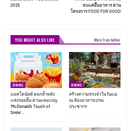
2025
จบแค่มื้ออาหาร ผ่าน
โครงการ FOOD FOR GOOD
YOU MIGHT ALSO LIKE
More From Author
DINING
DINING
แมคโดนัลด์ ตอกย้ำพลัง
สร้างความทรงจำในวันแม่
แห่งรอยยิ้ม ผ่านแคมเปญ
ณ ห้องอาหารเปรม
‘McDonald’s Touch of
ประชากร
Smile’…