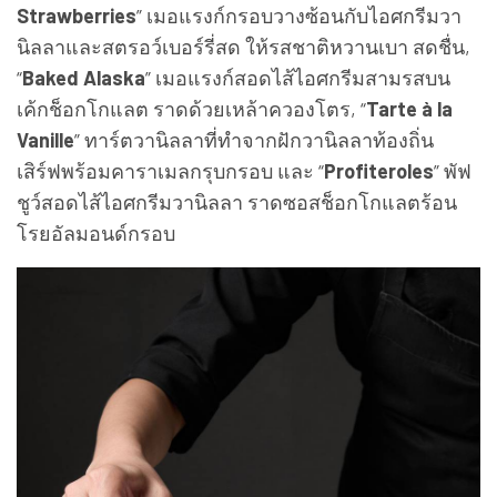
Strawberries
” เมอแรงก์กรอบวางซ้อนกับไอศกรีมวา
นิลลาและสตรอว์เบอร์รี่สด ให้รสชาติหวานเบา สดชื่น,
“
Baked Alaska
” เมอแรงก์สอดไส้ไอศกรีมสามรสบน
เค้กช็อกโกแลต ราดด้วยเหล้าควองโตร, “
Tarte à la
Vanille
” ทาร์ตวานิลลาที่ทำจากฝักวานิลลาท้องถิ่น
เสิร์ฟพร้อมคาราเมลกรุบกรอบ และ “
Profiteroles
” พัฟ
ชูว์สอดไส้ไอศกรีมวานิลลา ราดซอสช็อกโกแลตร้อน
โรยอัลมอนด์กรอบ