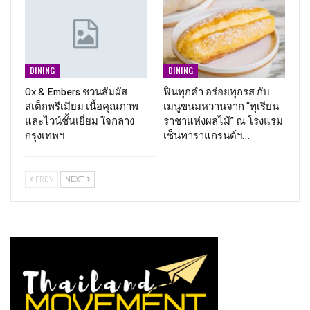
DINING
DINING
Ox & Embers ชวนสัมผัส
ฟินทุกคำ อร่อยทุกรส กับ
สเต็กพรีเมียม เนื้อคุณภาพ
เมนูขนมหวานจาก “ทุเรียน
และไวน์ชั้นเยี่ยม ใจกลาง
ราชาแห่งผลไม้” ณ โรงแรม
กรุงเทพฯ
เซ็นทาราแกรนด์ฯ…
PREV
NEXT