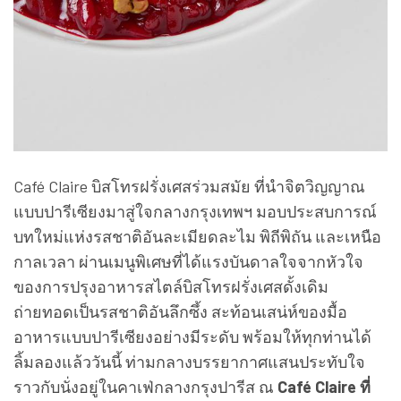
Café Claire บิสโทรฝรั่งเศสร่วมสมัย ที่นำจิตวิญญาณ
แบบปารีเซียงมาสู่ใจกลางกรุงเทพฯ มอบประสบการณ์
บทใหม่แห่งรสชาติอันละเมียดละไม พิถีพิถัน และเหนือ
กาลเวลา ผ่านเมนูพิเศษที่ได้แรงบันดาลใจจากหัวใจ
ของการปรุงอาหารสไตล์บิสโทรฝรั่งเศสดั้งเดิม
ถ่ายทอดเป็นรสชาติอันลึกซึ้ง สะท้อนเสน่ห์ของมื้อ
อาหารแบบปารีเซียงอย่างมีระดับ พร้อมให้ทุกท่านได้
ลิ้มลองแล้ววันนี้ ท่ามกลางบรรยากาศแสนประทับใจ
ราวกับนั่งอยู่ในคาเฟ่กลางกรุงปารีส ณ
Café Claire ที่