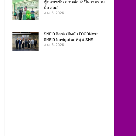
ฟู้ดแพชชั่น สานต่อ 12 ปีความร่วม
มือ สอศ.…
ส.ค. 6, 2026
SME D Bank เปิดตัว FOODNext
SME D Navigator หนุน SME…
ส.ค. 6, 2026