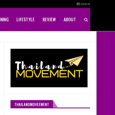
SIGN IN
INING
LIFESTYLE
REVIEW
ABOUT
THAILANDMOVEEMENT