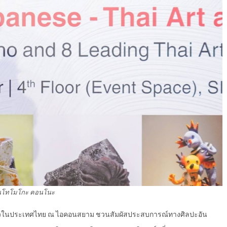
ณโทโมโกะ คอนโนะ
ดียวในประเทศไทย ณ ไอคอนสยาม ชวนสัมผัสประสบการณ์ทางศิลปะอัน