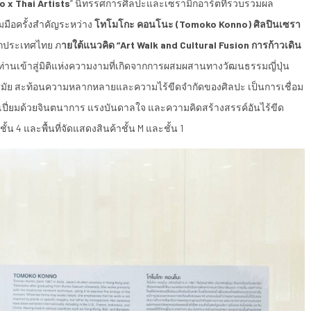
 x Thai Artists
” นิทรรศการศิลปะและเซรามิกอาร์ตที่รวบรวมผล
มมือครั้งสำคัญระหว่าง
โทโมโกะ คอนโนะ (Tomoko Konno) ศิลปินเซรา
ากประเทศไทย ภ
ายใต้แนวคิด “Art Walk and Cultural Fusion การก้าวเดิน
ท่านเข้าสู่มิติแห่งความงามที่เกิดจากการผสมผสานทางวัฒนธรรมญี่ปุ่น
สมัย สะท้อนความหลากหลายและความไร้ขีดจำกัดของศิลปะ เป็นการเชื่อม
งที่เปี่ยมด้วยจินตนาการ แรงบันดาลใจ และความคิดสร้างสรรค์อันไร้ขีด
น 4 และพื้นที่จัดแสดงสินค้าชั้น M และชั้น 1