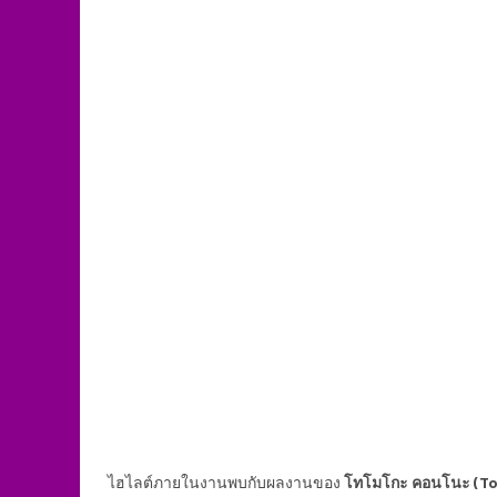
ไฮไลต์ภายในงานพบกับผลงานของ
โทโมโกะ คอนโนะ (T