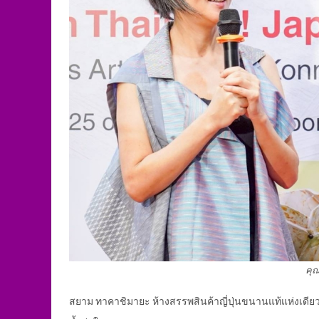
คุ
สยาม ทาคาชิมายะ ห้างสรรพสินค้าญี่ปุ่นขนานแท้แห่งเ