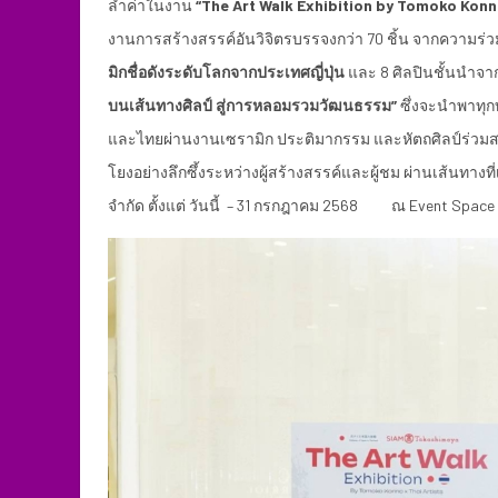
ล้ำค่าในงาน
“The Art Walk Exhibition by Tomoko Konno
งานการสร้างสรรค์อันวิจิตรบรรจงกว่า 70 ชิ้น จากความร่ว
มิกชื่อดังระดับโลกจากประเทศญี่ปุ่น
และ 8 ศิลปินชั้นนำจ
บนเส้นทางศิลป์ สู่การหลอมรวมวัฒนธรรม”
ซึ่งจะนำพาทุก
และไทยผ่านงานเซรามิก ประติมากรรม และหัตถศิลป์ร่วม
โยงอย่างลึกซึ้งระหว่างผู้สร้างสรรค์และผู้ชม ผ่านเส้นทา
จำกัด ตั้งแต่ วันนี้ – 31 กรกฎาคม 2568 ณ Event Space ชั้