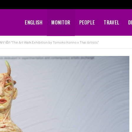
ENGLISH
MONITOR
PEOPLE
TRAVEL
D
มิก “The Art Walk Exhibition by Tomoko Konno x Thai Artists”