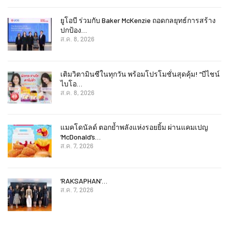
ยูโอบี ร่วมกับ Baker McKenzie ถอดกลยุทธ์การสร้าง
ปกป้อง…
ส.ค. 8, 2026
เติมวิตามินซีในทุกวัน พร้อมโปรโมชั่นสุดคุ้ม! “บีไชน์
ไบโอ…
ส.ค. 8, 2026
แมคโดนัลด์ ตอกย้ำพลังแห่งรอยยิ้ม ผ่านแคมเปญ
‘McDonald’s…
ส.ค. 7, 2026
‘RAKSAPHAN’…
ส.ค. 7, 2026