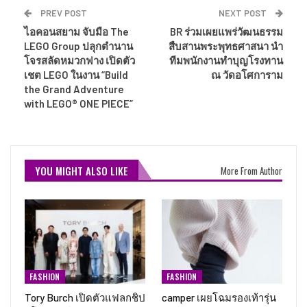
PREV POST
NEXT POST
ไอคอนสยาม จับมือ The
BR ร่วมเผยแพร่วัฒนธรรม
LEGO Group ปลุกตำนาน
สืบสานพระพุทธศาสนา นำ
โจรสลัดหมวกฟาง เปิดตัว
ทีมพนักงานทำบุญโรงทาน
เชต LEGO ในงาน “Build
ณ วัดอโศการาม
the Grand Adventure
with LEGO® ONE PIECE”
YOU MIGHT ALSO LIKE
More From Author
FASHION
FASHION
Tory Burch เปิดตัวแฟลกชิป
camper เผยโฉมรองเท้ารุ่น