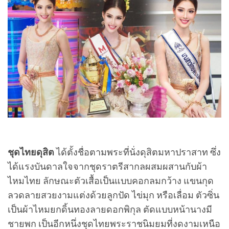
ชุดไทยดุสิต
ได้ตั้งชื่อตามพระที่นั่งดุสิตมหาปราสาท ซึ่ง
ได้แรงบันดาลใจจากชุดราตรีสากลผสมผสานกับผ้า
ไหมไทย ลักษณะตัวเสื้อเป็นแบบคอกลมกว้าง แขนกุด
ลวดลายสวยงามแต่งด้วยลูกปัด ไข่มุก หรือเลื่อม ตัวซิ่น
เป็นผ้าไหมยกดิ้นทองลายดอกพิกุล ตัดแบบหน้านางมี
ชายพก เป็นอีกหนึ่งชุดไทยพระราชนิมยมที่งดงามเหนือ