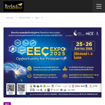
Home
MONITOR
Biz
BIZ