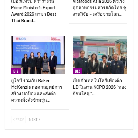
เบอร์แทรม คว้ารางวัล
Vitafoods Asia 2026 ตัวเร่ง
Prime Minister’s Export
อุตสาหกรรมสารสกัดไทย ชู
Award 2026 สาขา Best
งานวิจัย – เครือข่ายโลก…
Thai Brand…
BIZ
BIZ
ยูโอบี ร่วมกับ Baker
เปิดตัวเทคโนโลยีเพื่อเด็ก
McKenzie ถอดกลยุทธ์การ
LD ในงาน NCPD 2026 “ทอง
สร้าง ปกป้อง และส่งต่อ
ก้อนใหญ่”…
ความมั่งคั่งข้ามรุ่น…
PREV
NEXT