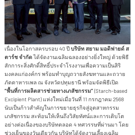
เนื่องในโอกาสครบรอบ 40 ปี
บริษัท สยาม มอดิฟายด์ ส
ตาร์ช จำกัด
ได้จัดงานเฉลิมฉลองอย่างยิ่งใหญ่ ด้วยพิธี
สักการะสิ่งศักดิ์สิทธิ์ประจำโรงงานเพื่อความเป็นสิริ
มงคลแก่องค์กร พร้อมทำบุญถวายสังฆทานและถวาย
ภัตตาหารเพล ณ จังหวัดปทุมธานี พร้อมจัดพิธีเปิด
“พื้นที่การผลิตสารช่วยทางเภสัชกรรม”
(Starch-based
Excipient Plant) แห่งใหม่เมื่อวันที่ 11 กรกฎาคม 2568
นับเป็นก้าวสำคัญในการขยายธุรกิจสู่อุตสาหกรรม
เภสัชกรรม สะท้อนให้เห็นถึงวิสัยทัศน์และการเติบโต
อย่างต่อเนื่องของบริษัทตลอด 4 ทศวรรษที่ผ่านมา โดย
ช่วงเย็นของวันเดียวกัน บริษัทได้จัดงานเลี้ยงเฉลิม