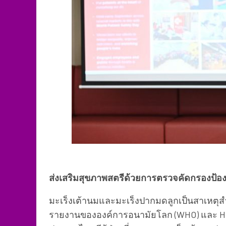
ส่งเสริมสุขภาพสตรีด้วยการตรวจคัดกรองป้องก
มะเร็งเต้านมและมะเร็งปากมดลูกเป็นสาเหตุส
รายงานขององค์การอนามัยโลก (WHO) และ HPV 