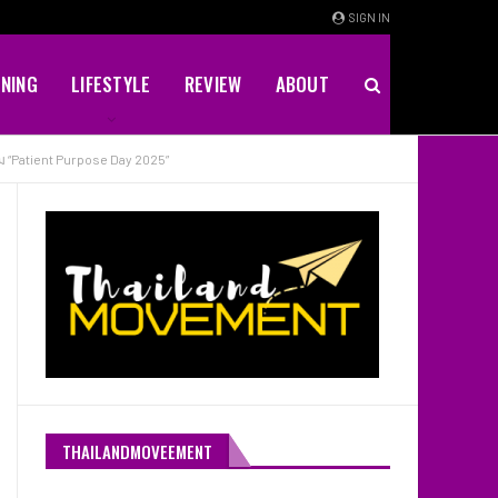
SIGN IN
INING
LIFESTYLE
REVIEW
ABOUT
ม “Patient Purpose Day 2025”
THAILANDMOVEEMENT