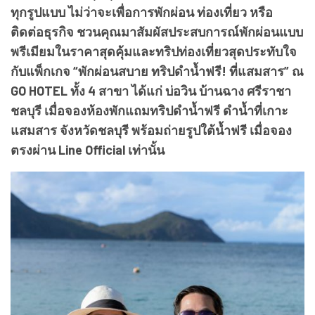
ทุกรูปแบบ ไม่ว่าจะเพื่อการพักผ่อน ท่องเที่ยว หรือ
ติดต่อธุรกิจ ชวนคุณมาสัมผัสประสบการณ์พักผ่อนแบบ
พรีเมียมในราคาสุดคุ้มและทริปท่องเที่ยวสุดประทับใจ
กับแพ็กเกจ “พักผ่อนสบาย ทริปดำน้ำฟรี! ที่แสมสาร” ณ
GO HOTEL ทั้ง 4 สาขา ได้แก่ บ่อวิน บ้านฉาง ศรีราชา
ชลบุรี เมื่อจองห้องพักแถมทริปดำน้ำฟรี ดำน้ำที่เกาะ
แสมสาร จังหวัดชลบุรี พร้อมถ่ายรูปใต้น้ำฟรี เมื่อจอง
ตรงผ่าน Line Official เท่านั้น