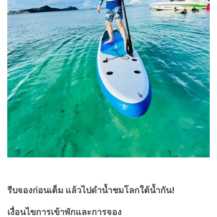
รีบจองก่อนเต็ม แล้วไปดำน้ำชมโลกใต้น้ำกัน!
เงื่อนไขการเข้าพักและการจอง