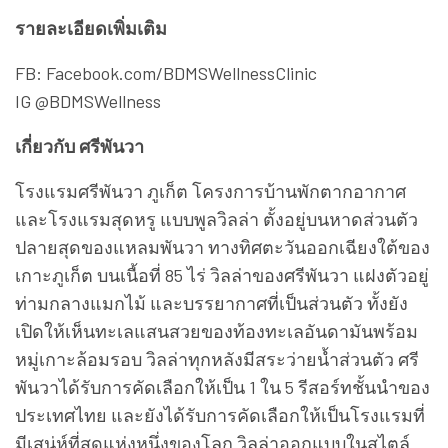
ท่ามกลางแมกไม้ และบรรยากาศที่เป็นส่วนตัว ทั้งยัง
เปิดให้เห็นทะเลแสนสวยของท้องทะเลอันดามันพร้อม
หมู่เกาะล้อมรอบ วิลล่าทุกหลังมีสระว่ายน้ำส่วนตัว ศรี
พันวาได้รับการคัดเลือกให้เป็น 1 ใน 5 รีสอร์ทชั้นนำของ
ประเทศไทย และยังได้รับการคัดเลือกให้เป็นโรงแรมที่
มีเสน่ห์ที่สุดแห่งหนึ่งของโลก วิลล่าออกแบบในสไตล์
ทรอปิคอลร่วมสมัย ตั้งอยู่เหนือระดับน้ำทะเลสูง
ประมาณ 40 – 60 เมตร มีสิ่งอำนวยความสะดวก และ
กิจกรรมสันทนาการมากมาย สปา เวลเนส ลานโยคะ
ฟิตเนส สนามเทนนิส สระว่ายน้ำขนาดใหญ่ และโซน
ใหม่ล่าสุด “Yaya” ห้องพัก Pool Suite โซนใหม่ 24 ห้อง
พร้อมห้อง convention ความจุ 400 คน รวมถึงรูฟท็อป
แห่งใหม่ TU Bar และ Baba Soul Cafe ที่เพิ่งเปิดให้
บริการ
รายละเอียดเพิ่มเติม