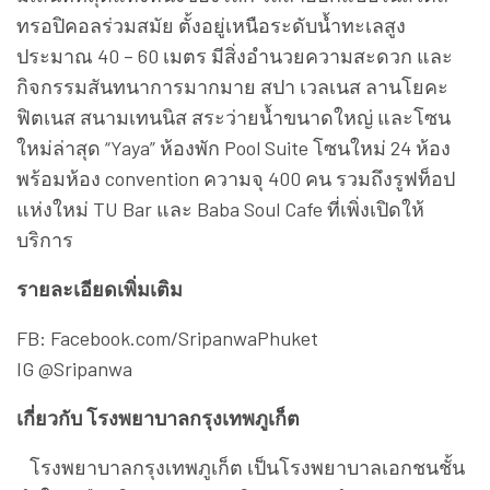
FB: Facebook.com/SripanwaPhuket
IG @Sripanwa
เกี่ยวกับ โรงพยาบาลกรุงเทพภูเก็ต
โรงพยาบาลกรุงเทพภูเก็ต เป็นโรงพยาบาลเอกชนชั้น
นำในเครือบริษัท กรุงเทพดุสิตเวชการ จำกัด (มหาชน)
หรือ BDMS ซึ่งเป็นโรงพยาบาลระดับตติยภูมิที่ใหญ่ที่สุด
ในจังหวัดภูเก็ต มีความพร้อมในทุกมิติ ทั้งด้านทีม
แพทย์เฉพาะทางและเทคโนโลยีทางการแพทย์ที่ทัน
สมัย ครอบคลุมตั้งแต่การตรวจวินิจฉัยโรค การให้คำ
ปรึกษาทางการแพทย์ ไปจนถึงการรักษาและการผ่าตัด
ที่มีความซับซ้อน โดดเด่นในหลายสาขา เช่น ศูนย์หัวใจ
ศูนย์ศัลยกรรมกระดูกและข้อ ศูนย์สมองและระบบ
ประสาท โดยแต่ละศูนย์มีทีมแพทย์ที่มีความเชี่ยวชาญ
เฉพาะด้าน พร้อมให้บริการรักษาอย่างมืออาชีพ