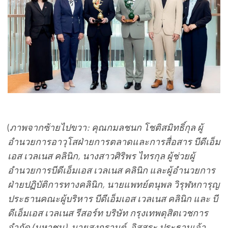
(
ภาพจากซ้ายไปขวา: คุณกมลชนก โชติสมิทธิ์กุล ผู้
อำนวยการอาวุโสฝ่ายการตลาดและการสื่อสาร บีดีเอ็ม
เอส เวลเนส คลินิก, นางสาวศิริพร ไทรกุล ผู้ช่วยผู้
อำนวยการบีดีเอ็มเอส เวลเนส คลินิก และผู้อำนวยการ
ฝ่ายปฏิบัติการทางคลินิก, นายแพทย์ตนุพล วิรุฬหการุญ
ประธานคณะผู้บริหาร บีดีเอ็มเอส เวลเนส คลินิก และ บี
ดีเอ็มเอส เวลเนส รีสอร์ท บริษัท กรุงเทพดุสิตเวชการ
จำกัด (มหาชน), นายสงกรานต์ อิสสระ ประธานเจ้า