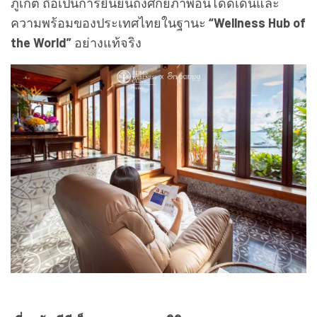
เกี่ยวกับ บีดีเอ็มเอส เวลเนส คลินิก
บีดีเอ็มเอส เวลเนส คลินิก (BDMS Wellness Clinic) ศูนย์
สุขภาพเชิงป้องกันในเครือ บริษัท กรุงเทพดุสิตเวชการ
จำกัด (มหาชน) เครือข่ายผู้ให้บริการโรงพยาบาล
เอกชนในประเทศไทย ให้บริการการป้องกันโรคตั้งแต่
ระยะเริ่มต้น และดูแลสุขภาพแบบองค์รวม รวมถึงการ
ดูแลด้านทันตรรม เวชศาสตร์การกีฬาและรักษาภาวะ
เจริญพันธุ์ บีดีเอ็มเอส เวลเนส คลินิก นำวิทยาศาสตร์
และเทคโนโลยีทางการแพทย์ เพื่อส่งเสริมการปรับ
เปลี่ยนวิถีชีวิตเพื่อสุขภาพและคุณภาพชีวิตที่ดี เพราะ