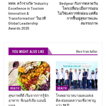
HEALTH
HEALTH
สุขภาพที่ดี เริ่มจากการรู้จัก
โรงพยาบาลบางมดเอสเธ
อาหาร: ซิเนอร์เจีย แอนนิ
ติค ต่อยอดความเชี่ยวชาญ
มอล…
กว่า 38 ปี…
HEALTH
HEALTH
Go Healthy with Taiwan 2026 เปิด
ถอดรหัสเพื่ออัพเกรด
ตัว Top 20 Mentorship Program …
Biohacking หยุดอายุเซลล์
ฝากไข่..รักษาต้นทุนชีวิต
PREV
NEXT