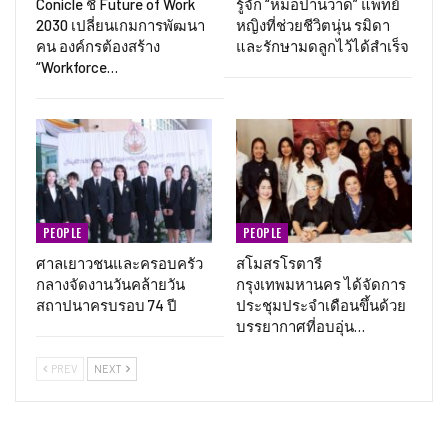
Conicle ชี้ Future of Work
รู้จัก “หมอปานวาด” แพทย์
2030 เปลี่ยนเกมการพัฒนา
หญิงที่ช่วยชีวิตนุ่น รมิดา
คน องค์กรต้องสร้าง
และรักษามดลูกไว้ได้สำเร็จ
“Workforce…
PEOPLE
PEOPLE
ศาลเยาวชนและครอบครัว
สโมสรโรตารี
กลางจัดงานวันคล้ายวัน
กรุงเทพมหานคร ได้จัดการ
สถาปนาครบรอบ 74 ปี
ประชุมประจำเดือนขึ้นด้วย
บรรยากาศที่อบอุ่น…
PREV
NEXT