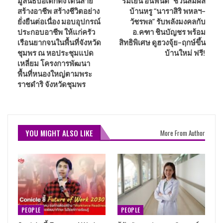
มูลนิธิป่อเต็กตึ๊ง เดินสาย
“ร่มเย็น อินฟินิตี้” ชวนสัมผัส
สร้างอาชีพ สร้างชีวิตอย่าง
บ้านหรู “นาราสิริ พหลฯ–
ยั่งยืนต่อเนื่อง มอบอุปกรณ์
วัชรพล” รับพลังมงคลกับ
ประกอบอาชีพ ให้แก่ครัว
อ.คฑา ชินบัญชร พร้อม
เรือนยากจนในพื้นที่จังหวัด
สิทธิพิเศษ ดูฮวงจุ้ย–ฤกษ์ขึ้น
ชุมพร ณ หอประชุมแปด
บ้านใหม่ ฟรี!
เหลี่ยม โครงการพัฒนา
พื้นที่หนองใหญ่ตามพระ
ราชดำริ จังหวัดชุมพร
YOU MIGHT ALSO LIKE
More From Author
PEOPLE
PEOPLE