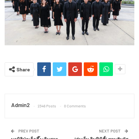
Share
Admin2
2346 Posts
0 Comments
PREV POST
NEXT POST