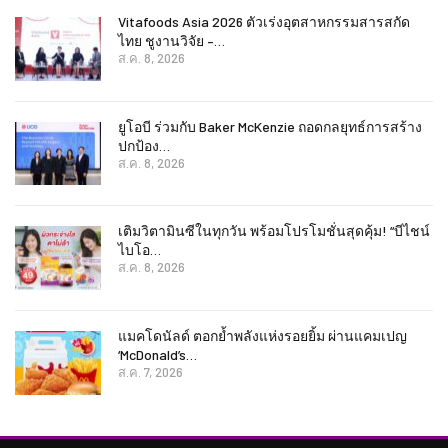
Vitafoods Asia 2026 ตัวเร่งอุตสาหกรรมสารสกัด
ไทย ชูงานวิจัย –…
ส.ค. 8, 2026
ยูโอบี ร่วมกับ Baker McKenzie ถอดกลยุทธ์การสร้าง
ปกป้อง…
ส.ค. 8, 2026
เติมวิตามินซีในทุกวัน พร้อมโปรโมชั่นสุดคุ้ม! “บีไชน์
ไบโอ…
ส.ค. 8, 2026
แมคโดนัลด์ ตอกย้ำพลังแห่งรอยยิ้ม ผ่านแคมเปญ
‘McDonald’s…
ส.ค. 7, 2026