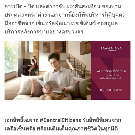
การเปิด – ปิด และตรวจจับแรงสั่นสะเทือน ของบาน
ประตูและหน้าต่าง นอกจากนี้ยังมีทีมบริหารนิติบุคคล
มืออาชีพจาก เซ็นทรัลพัฒนา เรซซิเด้นซ์ คอยดูแล
บริการหลังการขายอย่างครบวงจร
เอกสิทธิ์เฉพาะ #CentralCitizens รับสิทธิพิเศษจาก
เครือเซ็นทรัล พร้อมเติมเต็มคุณภาพชีวิตในทุกมิติ