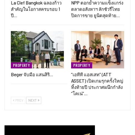
La Clef Bangkok ฉลองก้าว
NPP ตอกย้ำความแข็งแกร่ง
สำคัญในโอกาสครบรอบ 1
ตลาดอสังหาฯ ลักชัวรี่ไทย
ปี…
ปิดการขาย ยูนิตสุดท้าย…
PROPERTY
PROPERTY
Beger จับมือ แสนสิริ…
“เอทีที แอสเสท” (ATT
ASSET) เปิดเกมรุกครั้งใหญ่
ทิ้งท้ายปี ประกาศผนึกกำลัง
“โคเน่”…
PREV
NEXT