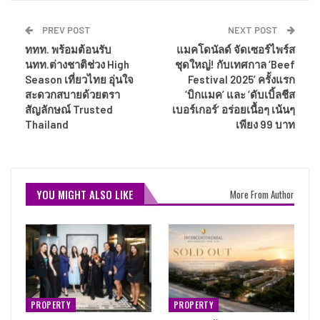
PREV POST
NEXT POST
ททท. พร้อมต้อนรับ
แมคโดนัลด์ จัดเซอร์ไพร์ส
นทท.ต่างชาติช่วง High
ชุดใหญ่! กับเทศกาล ‘Beef
Season เที่ยวไทย อุ่นใจ
Festival 2025’ ครั้งแรก
สะดวกสบายด้วยตรา
‘บิกแมค’ และ ‘ดับเบิ้ลชีส
สัญลักษณ์ Trusted
เบอร์เกอร์’ อร่อยเนื้อๆ เน้นๆ
Thailand
เพียง 99 บาท
YOU MIGHT ALSO LIKE
More From Author
PROPERTY
PROPERTY