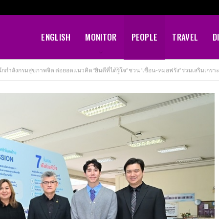
ENGLISH
MONITOR
PEOPLE
TRAVEL
D
นึกกำลังกรมสุขภาพจิต ต่อยอดแนวคิด “ยินดีที่ได้รู้ใจ” ชวน “เขื่อน-หมอฟรัง” ร่วมเสริมเก