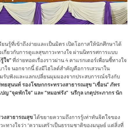
ยนรู้ที่เข้าถึงง่ายและเป็นมิตร เปิดโอกาสให้นักศึกษาได้
เกี่ยวกับการดูแลสุขภาวะทางใจ ผ่านนิทรรศการแบบ
้รู้ใจ”
ที่ถ่ายทอดเรื่องราวผ่าน 4 คาแรกเตอร์เพื่อนซี้ทางใจ
องเบาใจ นอกจากนี้ ยังมีไฮไลต์สำคัญคือการเสวนาใน
ร่วมรับฟังและแลกเปลี่ยนมุมมองจากประสบการณ์จริงกับ
พิทยสุนนท์ รองโฆษกกระทรวงสาธารณสุข “เขื่อน” ภัทร
ปญ “จุดพักใจ” และ “หมอฟรัง” นรีกุล เกตุประภากร นัก
ทรวงสาธารณสุข
ได้ขยายความถึงการรู้เท่าทันจิตใจของ
ะทางใจว่า “ความเศร้าเป็นธรรมชาติของมนุษย์ แต่สิ่งที่