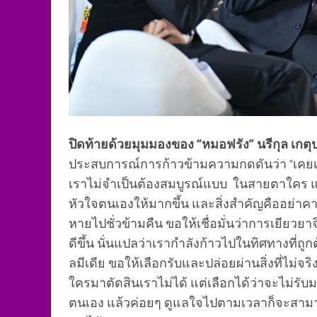
ปิดท้ายด้วยมุมมองของ “หมอฟรัง” นรีกุล เกตุ
ประสบการณ์การก้าวข้ามความกดดันว่า “เคยเป็
เราไม่จำเป็นต้องสมบูรณ์แบบ ในสายตาใคร แค่
หัวใจตนเองให้มากขึ้น และสิ่งสำคัญคืออย
หายไปชั่วข้ามคืน ขอให้เชื่อมั่นว่าการเยียว
ดีขึ้น นั่นแปลว่าเรากำลังก้าวไปในทิศทางที่ถ
ลมีเดีย ขอให้เลือกรับและปล่อยผ่านสิ่งที่ไม่จ
ใครมาตัดสินเราไม่ได้ แต่เลือกได้ว่าจะไม่รั
ตนเอง แล้วค่อยๆ ดูแลใจไปตามเวลาก็จะสา