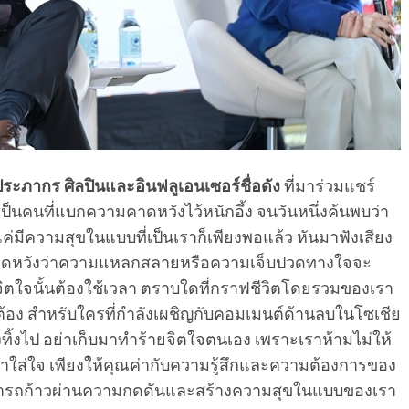
ประภากร ศิลปินและอินฟลูเอนเซอร์ชื่อดัง
ที่มาร่วมแชร์
นคนที่แบกความคาดหวังไว้หนักอึ้ง จนวันหนึ่งค้นพบว่า
มีความสุขในแบบที่เป็นเราก็เพียงพอแล้ว หันมาฟังเสียง
่าคาดหวังว่าความแหลกสลายหรือความเจ็บปวดทางใจจะ
ยาจิตใจนั้นต้องใช้เวลา ตราบใดที่กราฟชีวิตโดยรวมของเรา
ูกต้อง สำหรับใครที่กำลังเผชิญกับคอมเมนต์ด้านลบในโซเชีย
ริงทิ้งไป อย่าเก็บมาทำร้ายจิตใจตนเอง เพราะเราห้ามไม่ให้
บมาใส่ใจ เพียงให้คุณค่ากับความรู้สึกและความต้องการของ
มารถก้าวผ่านความกดดันและสร้างความสุขในแบบของเรา