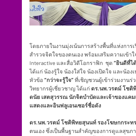
โดยภายในงานมุ่งเน้นการสร้างพื้นที่แห่งการเรี
สำรวจจิตใจของตนเอง พร้อมเสริมความเข้าใจ
Interactive และสื่อวิดีโอกราฟิก ชุด
“ยินดีที่ได
ได้แก่ น้องรู้ใจ น้องใส่ใจ น้องเปิดใจ และน้
หัวข้อ
“กว่าจะรู้ใจ”
ที่เชิญชวนผู้เข้าร่วมงาน
วิทยากรผู้เชี่ยวชาญ ได้แก่
ดร.นพ.วรตม์ โชติ
ดนัย เสตสุวรรณ นักจิตบำบัดและเจ้าของแคมเ
แสดงและอินฟลูเอนเซอร์ชื่อดัง
ดร.นพ.วรตม์ โชติพิทยสุนนท์ รองโฆษกกระ
ตนเอง ซึ่งเป็นพื้นฐานสำคัญของการดูแลสุขภาว