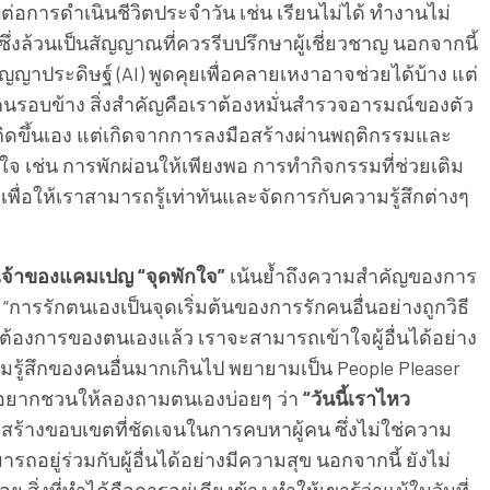
บต่อการดำเนินชีวิตประจำวัน เช่น เรียนไม่ได้ ทำงานไม่
ึ่งล้วนเป็นสัญญาณที่ควรรีบปรึกษาผู้เชี่ยวชาญ นอกจากนี้
ญาประดิษฐ์ (AI) พูดคุยเพื่อคลายเหงาอาจช่วยได้บ้าง แต่
คนรอบข้าง สิ่งสำคัญคือเราต้องหมั่นสำรวจอารมณ์ของตัว
เกิดขึ้นเอง แต่เกิดจากการลงมือสร้างผ่านพฤติกรรมและ
ใจ เช่น การพักผ่อนให้เพียงพอ การทำกิจกรรมที่ช่วยเติม
 เพื่อให้เราสามารถรู้เท่าทันและจัดการกับความรู้สึกต่างๆ
ะเจ้าของแคมเปญ “จุดพักใจ”
เน้นย้ำถึงความสำคัญของการ
การรักตนเองเป็นจุดเริ่มต้นของการรักคนอื่นอย่างถูกวิธี
มต้องการของตนเองแล้ว เราจะสามารถเข้าใจผู้อื่นได้อย่าง
ามรู้สึกของคนอื่นมากเกินไป พยายามเป็น People Pleaser
อยากชวนให้ลองถามตนเองบ่อยๆ ว่า
“วันนี้เราไหว
อมสร้างขอบเขตที่ชัดเจนในการคบหาผู้คน ซึ่งไม่ใช่ความ
ถอยู่ร่วมกับผู้อื่นได้อย่างมีความสุข นอกจากนี้ ยังไม่
 สิ่งที่ทำได้คือการอยู่เคียงข้าง ทำให้เขารู้ว่าแม้ในวันที่