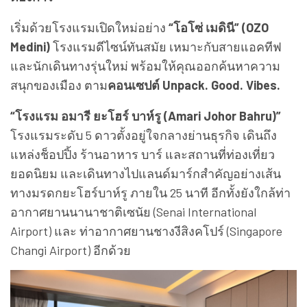
เริ่มด้วยโรงแรมเปิดใหม่อย่าง
“โอโซ่ เมดินี” (OZO
Medini)
โรงแรมดีไซน์ทันสมัย เหมาะกับสายแอคทีฟ
และนักเดินทางรุ่นใหม่ พร้อมให้คุณออกค้นหาความ
สนุกของเมือง ตาม
คอนเซปต์ Unpack. Good. Vibes.
“โรงแรม อมารี ยะโฮร์ บาห์รู (Amari Johor Bahru)”
โรงแรมระดับ 5 ดาวตั้งอยู่ใจกลางย่านธุรกิจ เดินถึง
แหล่งช็อปปิ้ง ร้านอาหาร บาร์ และสถานที่ท่องเที่ยว
ยอดนิยม และเดินทางไปแลนด์มาร์กสำคัญอย่างเส้น
ทางมรดกยะโฮร์บาห์รู ภายใน 25 นาที อีกทั้งยังใกล้ท่า
อากาศยานนานาชาติเซนัย (Senai International
Airport) และ ท่าอากาศยานชางงีสิงคโปร์ (Singapore
Changi Airport) อีกด้วย