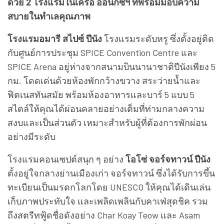
ด้วย 2 โรงแรมในเครือ ออนิกซ์ฯ ที่พร้อมมอบความ
สบายในทำเลคุณภาพ
โรงแรมอมารี สไปซ์ ปีนัง
โรงแรมระดับหรู ซึ่งตั้งอยู่ติด
กับศูนย์การประชุม SPICE Convention Centre และ
SPICE Arena อยู่ห่างจากสนามบินนานาชาติปีนังเพียง 5
กม. โดดเด่นด้วยห้องพักกว้างขวาง สระว่ายน้ำและ
ฟิตเนสทันสมัย พร้อมห้องอาหารและบาร์ 5 แบบ 5
สไตล์ให้คุณได้ผ่อนคลายอย่างเต็มที่ท่ามกลางความ
สงบและเป็นส่วนตัว เหมาะสำหรับผู้ที่ต้องการพักผ่อน
อย่างมีระดับ
โรงแรมคอนเซปต์สนุก ๆ อย่าง
โอโซ่ จอร์จทาวน์ ปีนัง
ตั้งอยู่ใจกลางย่านเมืองเก่า จอร์จทาวน์ ซึ่งได้รับการขึ้น
ทะเบียนเป็นมรดกโลกโดย UNESCO ให้คุณได้เดินเล่น
เก็บภาพประทับใจ และเพลิดเพลินกับคาเฟ่สุดชิค รวม
ถึงสตรีทฟู้ดชื่อดังอย่าง Char Koay Teow และ Asam