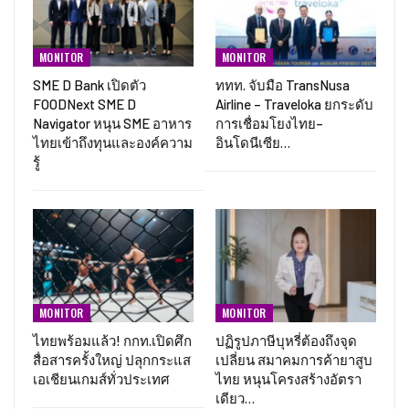
MONITOR
MONITOR
SME D Bank เปิดตัว
ททท. จับมือ TransNusa
FOODNext SME D
Airline – Traveloka ยกระดับ
Navigator หนุน SME อาหาร
การเชื่อมโยงไทย–
ไทยเข้าถึงทุนและองค์ความ
อินโดนีเซีย…
รู้
MONITOR
MONITOR
ไทยพร้อมแล้ว! กกท.เปิดศึก
ปฏิรูปภาษีบุหรี่ต้องถึงจุด
สื่อสารครั้งใหญ่ ปลุกกระแส
เปลี่ยน สมาคมการค้ายาสูบ
เอเชียนเกมส์ทั่วประเทศ
ไทย หนุนโครงสร้างอัตรา
เดียว…