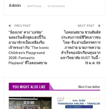
Admin
4007 Posts
0 Comments
PREV POST
NEXT POST
“น้องเกล” ควง “แม่ชม”
ไอคอนสยาม ชวนสัมผัส
ฉลองวันเด็กสุดแฮปปี้ใน
ประสบการณ์ชีวิตเยาวชน
อาณาจักรเป็ดเหลืองริม
ไทย-จีน ผ่านนิทรรศการ
เจ้าพระยา กับ “The Iconic
ภาพถ่าย ฉายภาพความ
Children’s Playground
สำเร็จของนักเรียนทุนจาก
2026: Funtastic
มหาวิทยาลัย HUST วันนี้ –
Playland” ที่ไอคอนสยาม
18 ม.ค. 69
YOU MIGHT ALSO LIKE
More From Author