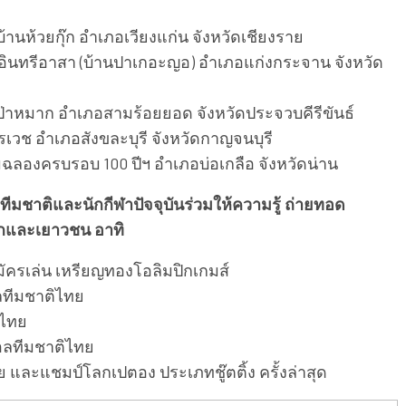
้วยกุ๊ก อำเภอเวียงแก่น จังหวัดเชียงราย
รีอาสา (บ้านปาเกอะญอ) อำเภอแก่งกระจาน จังหวัด
มาก อำเภอสามร้อยยอด จังหวัดประจวบคีรีขันธ์
อำเภอสังขละบุรี จังหวัดกาญจนบุรี
ครบรอบ 100 ปีฯ อำเภอบ่อเกลือ จังหวัดน่าน
ฬาทีมชาติและนักกีฬาปัจจุบันร่วมให้ความรู้ ถ่ายทอด
็กและเยาวชน อาทิ
รเล่น เหรียญทองโอลิมปิกเกมส์
อลทีมชาติไทย
ไทย
ลทีมชาติไทย
ละแชมป์โลกเปตอง ประเภทชู๊ตติ้ง ครั้งล่าสุด