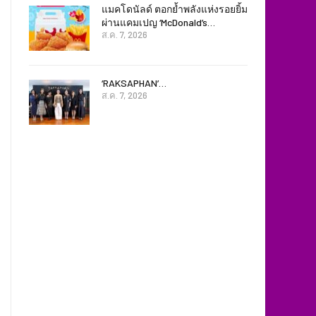
แมคโดนัลด์ ตอกย้ำพลังแห่งรอยยิ้ม
ผ่านแคมเปญ ‘McDonald’s…
ส.ค. 7, 2026
‘RAKSAPHAN’…
ส.ค. 7, 2026