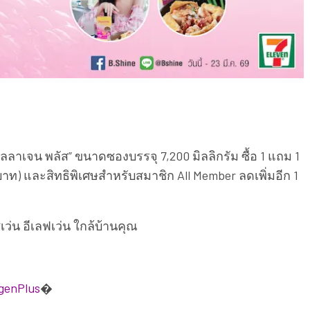
อลลาเจน พลัส” ขนาดซองบรรจุ 7,200 มิลลิกรัม ซื้อ 1 แถม 1
ท) และสิทธิพิเศษสำหรับสมาชิก All Member ลดเพิ่มอีก 1
เซเว่น อีเลฟเว่น ใกล้บ้านคุณ
agenPlus
⁠�