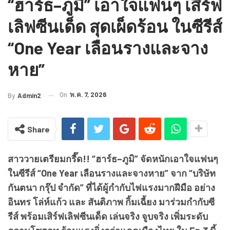
“ฮาร์ธ–ภูมิ” เอาใจแฟนๆ เสิร์ฟ
เลิฟซีนเด็ด สุดเผ็ดร้อน ในซีรีส์
“One Year เลือนรางและจาง
หาย”
On
พ.ค. 7, 2026
By
Admin2
Share
สาววายเตรียมกรี๊ด!! “ฮาร์ธ–ภูมิ” จัดหนักเอาใจแฟนๆ
ในซีรีส์ “One Year เลือนรางและจางหาย” จาก “บริษัท
กันตนา กรุ๊ป จำกัด” ที่ได้ผู้กำกับไฟแรงมากฝีมือ อย่าง
อินทร โล่ห์แก้ว และ สันติภาพ กิ้มเฉี้ยง มาร่วมกำกับซี
รีส์ พร้อมเสิร์ฟเลิฟซีนเด็ด เล่นจริง จูบจริง เพิ่มระดับ