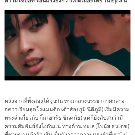
ความโซฮอท ร้อนแรงยิ่งกว่าแดดเมืองไทย ใน Ep.3 นี้
หลังจากที่ทั้งสองได้จูบกัน ท่ามกลางบรรยากาศกลาง
อควาเรียมสุดโรแมนติก เต้าส้อ (ภูมิ นิติภูมิ) เริ่มมีความ
ทรงจำเกี่ยวกับ กิ้ม (ฮาร์ธ ชินดนัย) แต่ก็ยังสับสนว่ามี
ความสัมพันธ์ยังไงกันแน่ ทางด้าน ทะเล (โบนัส ธนเดช)
พี่ชายของเต้าส้อ เริ่มเป็นกังวลว่าความทรงจำที่เขาไม่