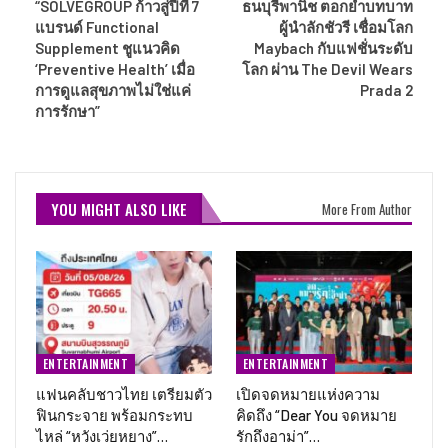
“SOLVEGROUP ก้าวสู่ปีที่ 7
ธนบุรีพานิช ตอกย้ำบทบาท
แบรนด์ Functional
ผู้นำลักชัวรี เชื่อมโลก
Supplement ชูแนวคิด
Maybach กับแฟชั่นระดับ
‘Preventive Health’ เมื่อ
โลก ผ่าน The Devil Wears
การดูแลสุขภาพไม่ใช่แค่
Prada 2
การรักษา”
YOU MIGHT ALSO LIKE
More From Author
ENTERTAINMENT
ENTERTAINMENT
แฟนคลับชาวไทย เตรียมตัว
เปิดจดหมายแห่งความ
ฟินกระจาย พร้อมกระทบ
คิดถึง “Dear You จดหมาย
ไหล่ “หวังเว่ยหยาง”…
รักถึงอาม่า”…