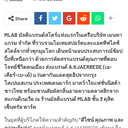
Share
MLAB มัลติแบรนด์สโตร์แห่งแรกในเครือบริษัท เมนทา
แกรม จำกัด ที่รวบรวมไอเทมสปอร์ตและแอคทีฟไลฟ์
สไตล์จากทั่วทุกมุมโลก เดินหน้ามอบประสบการณ์ช้อป
ปิ้งที่เหนือกว่า ด้วยการคัดสรรแบรนด์คุณภาพที่ตอบ
โจทย์ชีวิตคนเมือง ส่งแบรนด์ A.KJAERBEDE (เอ-
เคียร์-เบ-เด้) แว่นตากันแดดสุดฮิปจากกรุง
โคเปนเฮเกน ประเทศเดนมาร์ก มาคว้าใจแฟชั่นนิสต้า
ชาวไทย พร้อมชวนสัมผัสกลิ่นอายความคลาสสิกจาก
สแกนดิเนเวีย ณ ร้านมัลติแบรนด์ MLAB ชั้น 3 ดุสิต
เซ็นทรัล พาร์ค
ในยุคที่ผู้บริโภคให้ความสำคัญกับ
“ดีไซน์ คุณภาพ และ
ความคุ้มค่า”
การนำแบรนด์ A.KJAERBEDE เข้ามา จึง