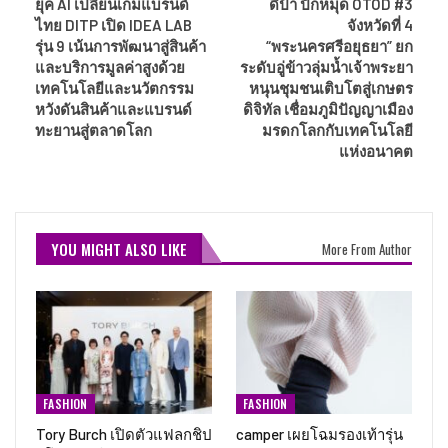
ยุค AI เปลี่ยนเกมแบรนด์
ดีป้า ปักหมุด OTOD #3
ไทย DITP เปิด IDEA LAB
จังหวัดที่ 4
รุ่น 9 เน้นการพัฒนาสู่สินค้า
“พระนครศรีอยุธยา” ยก
และบริการมูลค่าสูงด้วย
ระดับอู่ข้าวลุ่มน้ำเจ้าพระยา
เทคโนโลยีและนวัตกรรม
หนุนชุมชนเติบโตสู่เกษตร
หวังดันสินค้าและแบรนด์
ดิจิทัล เชื่อมภูมิปัญญาเมือง
ทะยานสู่ตลาดโลก
มรดกโลกกับเทคโนโลยี
แห่งอนาคต
YOU MIGHT ALSO LIKE
More From Author
FASHION
FASHION
Tory Burch เปิดตัวแฟลกชิป
camper เผยโฉมรองเท้ารุ่น