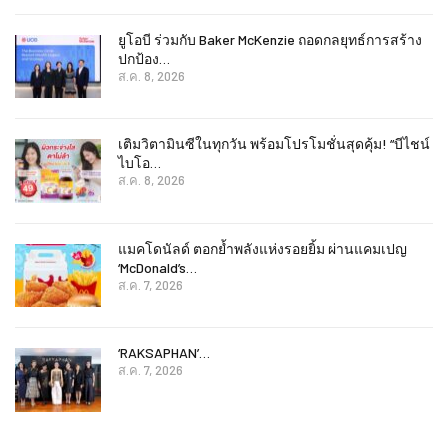
ยูโอบี ร่วมกับ Baker McKenzie ถอดกลยุทธ์การสร้าง
ปกป้อง…
ส.ค. 8, 2026
เติมวิตามินซีในทุกวัน พร้อมโปรโมชั่นสุดคุ้ม! “บีไชน์
ไบโอ…
ส.ค. 8, 2026
แมคโดนัลด์ ตอกย้ำพลังแห่งรอยยิ้ม ผ่านแคมเปญ
‘McDonald’s…
ส.ค. 7, 2026
‘RAKSAPHAN’…
ส.ค. 7, 2026