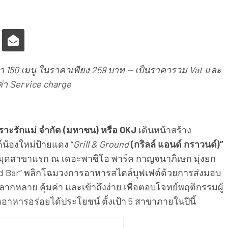
า 150 เมนู ในราคาเพียง 259 บาท — เป็นราคารวม Vat และ
ค่า Service charge
พราะรักแม่ จำกัด (มหาชน) หรือ OKJ
เดินหน้าสร้าง
น้องใหม่ป้ายแดง “
Grill & Ground
(กริลล์ แอนด์ กราวนด์)”
มุดสาขาแรก ณ เดอะพาซิโอ พาร์ค กาญจนาภิเษก มุ่งยก
Salad Bar” พลิกโฉมวงการอาหารสไตล์บุฟเฟต์ด้วยการส่งมอบ
กหลาย คุ้มค่า และเข้าถึงง่าย เพื่อตอบโจทย์พฤติกรรมผู้
ออาหารอร่อยได้ประโยชน์ ตั้งเป้า 5 สาขาภายในปีนี้