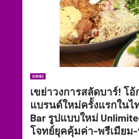
DINING
เขย่าวงการสลัดบาร์! โอ้กะ
แบรนด์ใหม่ครั้งแรกในไท
Bar รูปแบบใหม่ Unlimit
โจทย์ยุคคุ้มค่า-พรีเมี