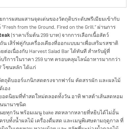
้วยการผสมผสานจุดเด่นของวัตถุดิบระดับพรีเมียมเข้ากับ
esh from the Ground. Fired on the Grill.” ผ่านการ
teak
(ราคาเริ่มต้น 299 บาท) จากการเลือกเนื้อสัตว์
 เสิร์ฟคู่กับเครื่องเคียงที่ออกแบบมาเพื่อเสริมรสชาติ
ยต่อเนื่องกับ Harvest Salad Bar ได้ทันที สำหรับผู้ที่
ให้บริการในราคา 259 บาท ครอบคลุมไลน์อาหารมากกว่า
 7 โซนหลัก ได้แก่
ัตถุดิบออร์แกนิกสดตรงจากฟาร์ม คัดสรรผัก และผลไม้
ด้เอง
อดนิยมที่ทําสดใหม่ตลอดทั้งวัน อาทิ พาสต้าเส้นสดหอม
้อนนานาชนิด
ทุกวัน พร้อมเมนู bake สดหลากหลายที่หยิบได้ไม่อั้น
บทั้งน้ำผลไม้ เครื่องดื่มสด และเมนูพิเศษตามฤดูกาล ที่
อร์แกนิคใบเตยหอม หวานน้อย และ สลัชชี่มะม่วงน้ำดอกไม้