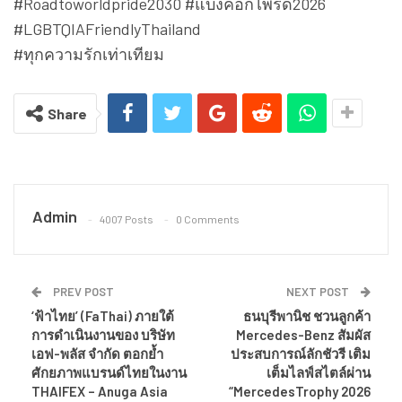
#Roadtoworldpride2030 #แบงค็อกไพรด์2026
#LGBTQIAFriendlyThailand
#ทุกความรักเท่าเทียม
Share
Admin
4007 Posts
0 Comments
PREV POST
NEXT POST
‘ฟ้าไทย’ (FaThai) ภายใต้
ธนบุรีพานิช ชวนลูกค้า
การดำเนินงานของ บริษัท
Mercedes-Benz สัมผัส
เอฟ-พลัส จำกัด ตอกย้ำ
ประสบการณ์ลักชัวรี เติม
ศักยภาพแบรนด์ไทยในงาน
เต็มไลฟ์สไตล์ผ่าน
THAIFEX – Anuga Asia
“MercedesTrophy 2026