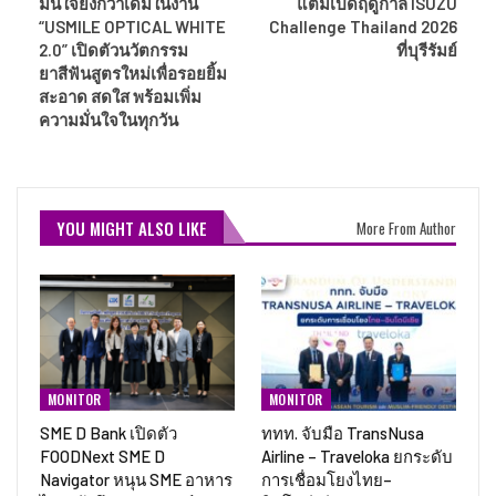
มั่นใจยิ่งกว่าเดิมในงาน
แต้มเปิดฤดูกาล ISUZU
“USMILE OPTICAL WHITE
Challenge Thailand 2026
2.0” เปิดตัวนวัตกรรม
ที่บุรีรัมย์
ยาสีฟันสูตรใหม่เพื่อรอยยิ้ม
สะอาด สดใส พร้อมเพิ่ม
ความมั่นใจในทุกวัน
YOU MIGHT ALSO LIKE
More From Author
MONITOR
MONITOR
SME D Bank เปิดตัว
ททท. จับมือ TransNusa
FOODNext SME D
Airline – Traveloka ยกระดับ
Navigator หนุน SME อาหาร
การเชื่อมโยงไทย–