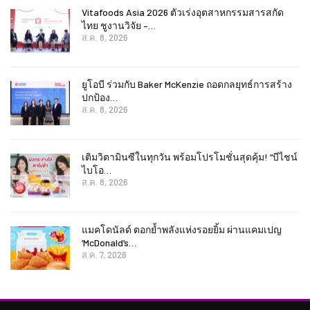
Vitafoods Asia 2026 ตัวเร่งอุตสาหกรรมสารสกัด
ไทย ชูงานวิจัย –…
ส.ค. 8, 2026
ยูโอบี ร่วมกับ Baker McKenzie ถอดกลยุทธ์การสร้าง
ปกป้อง…
ส.ค. 8, 2026
เติมวิตามินซีในทุกวัน พร้อมโปรโมชั่นสุดคุ้ม! “บีไชน์
ไบโอ…
ส.ค. 8, 2026
แมคโดนัลด์ ตอกย้ำพลังแห่งรอยยิ้ม ผ่านแคมเปญ
‘McDonald’s…
ส.ค. 7, 2026