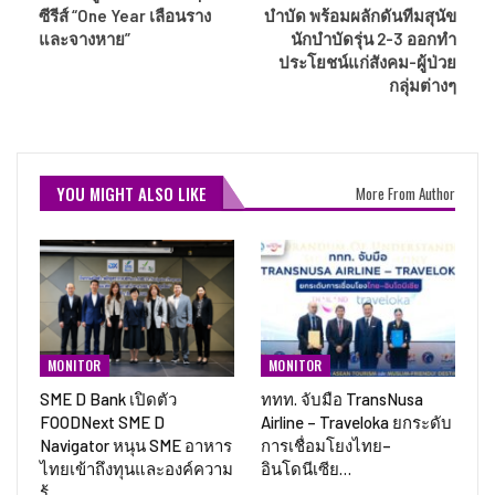
ซีรีส์ “One Year เลือนราง
บำบัด พร้อมผลักดันทีมสุนัข
และจางหาย”
นักบำบัดรุ่น 2-3 ออกทำ
ประโยชน์แก่สังคม-ผู้ป่วย
กลุ่มต่างๆ
YOU MIGHT ALSO LIKE
More From Author
MONITOR
MONITOR
SME D Bank เปิดตัว
ททท. จับมือ TransNusa
FOODNext SME D
Airline – Traveloka ยกระดับ
Navigator หนุน SME อาหาร
การเชื่อมโยงไทย–
ไทยเข้าถึงทุนและองค์ความ
อินโดนีเซีย…
รู้