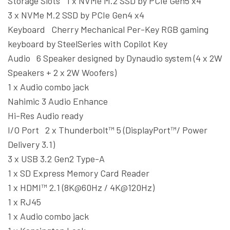
Storage Slots 1 x NVMe M.2 SSD by PCIe Gen5 x4
3 x NVMe M.2 SSD by PCIe Gen4 x4
Keyboard Cherry Mechanical Per-Key RGB gaming
keyboard by SteelSeries with Copilot Key
Audio 6 Speaker designed by Dynaudio system (4 x 2W
Speakers + 2 x 2W Woofers)
1 x Audio combo jack
Nahimic 3 Audio Enhance
Hi-Res Audio ready
I/O Port 2 x Thunderbolt™ 5 (DisplayPort™/ Power
Delivery 3.1)
3 x USB 3.2 Gen2 Type-A
1 x SD Express Memory Card Reader
1 x HDMI™ 2.1 (8K@60Hz / 4K@120Hz)
1 x RJ45
1 x Audio combo jack