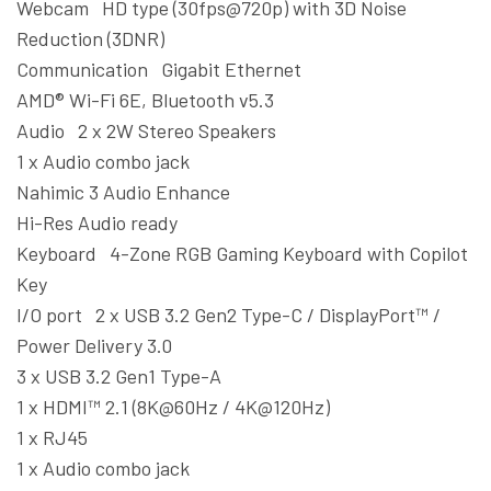
Webcam HD type (30fps@720p) with 3D Noise
Reduction (3DNR)
Communication Gigabit Ethernet
AMD® Wi-Fi 6E, Bluetooth v5.3
Audio 2 x 2W Stereo Speakers
1 x Audio combo jack
Nahimic 3 Audio Enhance
Hi-Res Audio ready
Keyboard 4-Zone RGB Gaming Keyboard with Copilot
Key
I/O port 2 x USB 3.2 Gen2 Type-C / DisplayPort™ /
Power Delivery 3.0
3 x USB 3.2 Gen1 Type-A
1 x HDMI™ 2.1 (8K@60Hz / 4K@120Hz)
1 x RJ45
1 x Audio combo jack