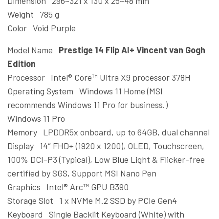
Dimension 296~321 x 130 x 25~48 mm
Weight 785 g
Color Void Purple
Model Name
Prestige 14 Flip AI+ Vincent van Gogh
Edition
Processor Intel® Core™ Ultra X9 processor 378H
Operating System Windows 11 Home (MSI
recommends Windows 11 Pro for business.)
Windows 11 Pro
Memory LPDDR5x onboard, up to 64GB, dual channel
Display 14″ FHD+ (1920 x 1200), OLED, Touchscreen,
100% DCI-P3 (Typical), Low Blue Light & Flicker-free
certified by SGS, Support MSI Nano Pen
Graphics Intel® Arc™ GPU B390
Storage Slot 1 x NVMe M.2 SSD by PCIe Gen4
Keyboard Single Backlit Keyboard (White) with