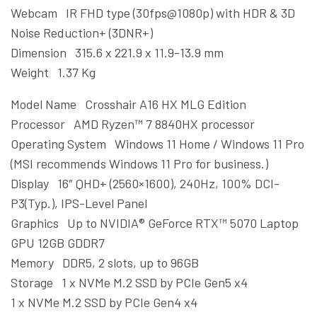
Webcam IR FHD type (30fps@1080p) with HDR & 3D
Noise Reduction+ (3DNR+)
Dimension 315.6 x 221.9 x 11.9-13.9 mm
Weight 1.37 Kg
Model Name Crosshair A16 HX MLG Edition
Processor AMD Ryzen™ 7 8840HX processor
Operating System Windows 11 Home / Windows 11 Pro
(MSI recommends Windows 11 Pro for business.)
Display 16″ QHD+ (2560×1600), 240Hz, 100% DCI-
P3(Typ.), IPS-Level Panel
Graphics Up to NVIDIA® GeForce RTX™ 5070 Laptop
GPU 12GB GDDR7
Memory DDR5, 2 slots, up to 96GB
Storage 1 x NVMe M.2 SSD by PCIe Gen5 x4
1 x NVMe M.2 SSD by PCIe Gen4 x4