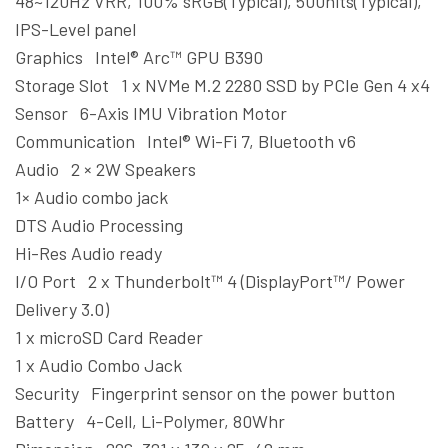
48~120Hz VRR, 100% sRGB(Typical), 500nits(Typical),
IPS-Level panel
Graphics Intel® Arc™ GPU B390
Storage Slot 1 x NVMe M.2 2280 SSD by PCIe Gen 4 x4
Sensor 6-Axis IMU Vibration Motor
Communication Intel® Wi-Fi 7, Bluetooth v6
Audio 2 × 2W Speakers
1× Audio combo jack
DTS Audio Processing
Hi-Res Audio ready
I/O Port 2 x Thunderbolt™ 4 (DisplayPort™/ Power
Delivery 3.0)
1 x microSD Card Reader
1 x Audio Combo Jack
Security Fingerprint sensor on the power button
Battery 4-Cell, Li-Polymer, 80Whr