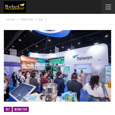
Home
MONITOR
Biz
BIZ
MONITOR