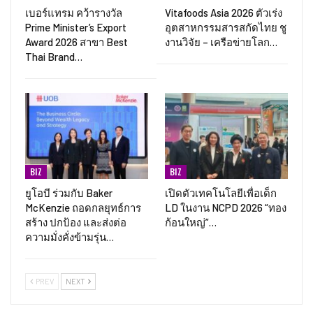
เบอร์แทรม คว้ารางวัล
Vitafoods Asia 2026 ตัวเร่ง
Prime Minister’s Export
อุตสาหกรรมสารสกัดไทย ชู
Award 2026 สาขา Best
งานวิจัย – เครือข่ายโลก…
Thai Brand…
BIZ
BIZ
ยูโอบี ร่วมกับ Baker
เปิดตัวเทคโนโลยีเพื่อเด็ก
McKenzie ถอดกลยุทธ์การ
LD ในงาน NCPD 2026 “ทอง
สร้าง ปกป้อง และส่งต่อ
ก้อนใหญ่”…
ความมั่งคั่งข้ามรุ่น…
PREV
NEXT