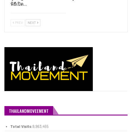
พิธีเปิด…
PREV
NEXT
THAILANDMOVEEMENT
Total Visits:
9,963,455