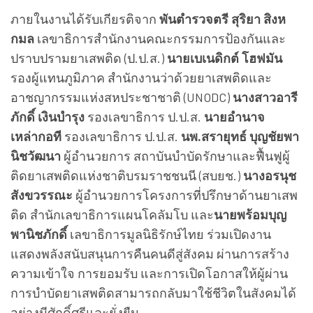
ภายในงานได้รับเกียรติจาก
พันตำรวจตรี สุริยา สิงห
กมล
เลขาธิการสำนักงานคณะกรรมการป้องกันและ
ปราบปรามยาเสพติด (ป.ป.ส.)
นายเบเนดิกต์ โฮฟมัน
รองผู้แทนภูมิภาค สำนักงานว่าด้วยยาเสพติดและ
อาชญากรรมแห่งสหประชาชาติ (UNODC)
นางสาวอารี
ภักดิ์ เงินบำรุง
รองเลขาธิการ ป.ป.ส.
นายอำนาจ
เหล่ากอที
รองเลขาธิการ ป.ป.ส.
นพ.สรายุทธ์ บุญชัยพา
นิชวัฒนา
ผู้อำนวยการ สถาบันบำบัดรักษาและฟื้นฟูผู้
ติดยาเสพติดแห่งชาติบรมราชชนนี (สบยช.)
นางอรนุช
สังขวรรณะ
ผู้อำนวยการโครงการที่ปรึกษาด้านยาเสพ
ติด สำนักเลขาธิการแผนโคลัมโบ และ
นายพร้อมบุญ
พานิชภักดิ์
เลขาธิการมูลนิธิรักษ์ไทย ร่วมเปิดงาน
แสดงพลังสนับสนุนการคืนคนดีสู่สังคม ผ่านการสร้าง
ความเข้าใจ การยอมรับ และการเปิดโอกาสให้ผู้ผ่าน
การบำบัดยาเสพติดสามารถกลับมาใช้ชีวิตในสังคมได้
อย่างมีศักดิ์ศรีและยั่งยืน