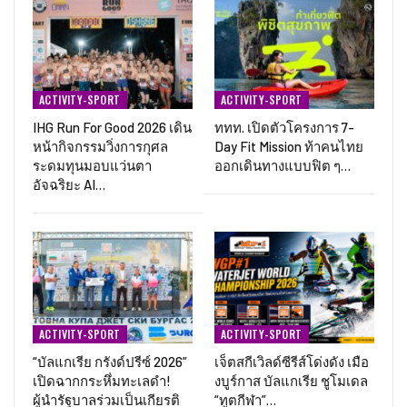
ACTIVITY-SPORT
ACTIVITY-SPORT
IHG Run For Good 2026 เดิน
ททท. เปิดตัวโครงการ 7-
หน้ากิจกรรมวิ่งการกุศล
Day Fit Mission ท้าคนไทย
ระดมทุนมอบแว่นตา
ออกเดินทางแบบฟิต ๆ…
อัจฉริยะ AI…
ACTIVITY-SPORT
ACTIVITY-SPORT
“บัลแกเรีย กรังด์ปรีซ์ 2026”
เจ็ตสกีเวิลด์ซีรีส์โด่งดัง เมือ
เปิดฉากกระหึ่มทะเลดำ!
งบูร์กาส บัลแกเรีย ชูโมเดล
ผู้นำรัฐบาลร่วมเป็นเกียรติ
“ทูตกีฬา”…