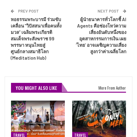
PREV POST
NEXT POST
หอธรรมพระบารมี ร่วมขับ
ผู้นำธนาคารทั่วโลกชี้ AI
เคลื่อน “วิปัสสนาเพื่อคนทั้ง
Agents คือช่องโหว่ความ
มวล” เฉลิมพระเกียรติ
เสี่ยงอันดับหนึ่งของ
สมเด็จพระสังฆราช 99
อุตสาหกรรมการเงิน เผย
พรรษา หนุนไทยสู่
‘ไทย’ อาจเผชิญความเสี่ยง
ศูนย์กลางสมาธิโลก
สูงกว่าค่าเฉลี่ยโลก
(Meditation Hub)
YOU MIGHT ALSO LIKE
More From Author
TRAVEL
TRAVEL