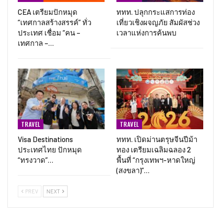
CEA เตรียมปักหมุด
ททท. ปลุกกระแสการท่อง
“เทศกาลสร้างสรรค์” ทั่ว
เที่ยวเชิงผจญภัย สัมผัสช่วง
ประเทศ เชื่อม “คน –
เวลาแห่งการค้นพบ
เทศกาล –…
TRAVEL
TRAVEL
Visa Destinations
ททท. เปิดม่านตรุษจีนปีม้า
ประเทศไทย ปักหมุด
ทอง เตรียมเฉลิมฉลอง 2
“ทรงวาด”…
พื้นที่ “กรุงเทพฯ-หาดใหญ่
(สงขลา)”…
PREV
NEXT