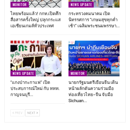
MONITOR
NEWS UPDATE
ไทยพร้อมแล้ว! กกท.เปิดศึก
กระทรวงคมนาคม เปิด
สื่อสารครั้งใหญ่ ปลุกกระแส
นิทรรศการ “เกษมสุขทุกค่ำ
เอเชียนเกมส์ทั่วประเทศ
เช้า” เฉลิมพระชนมพรรษา…
NEWS UPDATE
MONITOR
“แกงป่ากะกาแฟ” เปิด
นายกรัฐมนตรีเยือนจีน เดิน
ประสบการณ์ใหม่ กับ ททท.
หน้าผลักดันความร่วมมือ
กาญจนบุรี…
ท่องเที่ยวไทย–จีน จับมือ
Sichuan…
PREV
NEXT