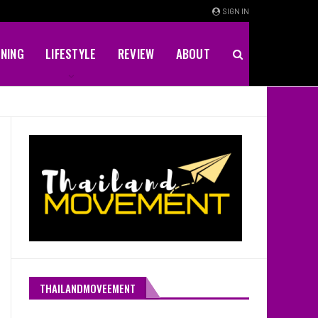
SIGN IN
INING
LIFESTYLE
REVIEW
ABOUT
THAILANDMOVEEMENT