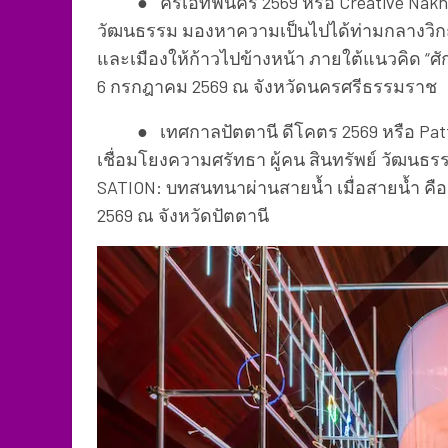
● ครีเอทีฟนคร 2569 หรือ Creative Nakhon
วัฒนธรรม มองหาความเป็นไปได้ท่ามกลางวิกฤต 
และเมืองให้ก้าวไปข้างหน้า ภายใต้แนวคิด “ศักดิ
6 กรกฎาคม 2569 ณ จังหวัดนครศรีธรรมราช
● เทศกาลปัตตานี ดีโคตร 2569 หรือ Pattan
เชื่อมโยงความศรัทธา ผู้คน สินทรัพย์ วัฒนธ
SATION: บทสนทนาผ่านสายน้ำ เมื่อสายน้ำ คือจ
2569 ณ จังหวัดปัตตานี