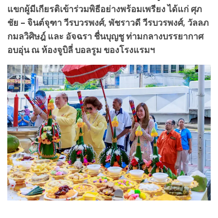
แขกผู้มีเกียรติเข้าร่วมพิธีอย่างพร้อมเพรียง ได้แก่ ศุภ
ชัย – จินต์จุฑา วีรบวรพงศ์, พัชราวดี วีรบวรพงศ์, วัลลภ
กมลวิศิษฎ์ และ อัจฉรา ชื่นบุญชู ท่ามกลางบรรยากาศ
อบอุ่น ณ ห้องจูบิลี่ บอลรูม ของโรงแรมฯ