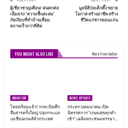
PREV POST
NEXT POST
ผู้เชี่ยวชาญเตือน! ฝนตกต่อ
มูลนิธิป่อเต็กตึ๊ง ขยาย
เนื่องเร่ง “ความชื้นสะสม”
โอกาส สร้างอาชีพ สร้าง
ภัยเงียบที่ทำบ้านเสื่อม
ชีวิตแก่ชาวขอนแก่น
สภาพเร็วกว่าที่คิด
YOU MIGHT ALSO LIKE
More From Author
MONITOR
NEWS UPDATE
ไทยพร้อมแล้ว! กกท.เปิดศึก
กระทรวงคมนาคม เปิด
สื่อสารครั้งใหญ่ ปลุกกระแส
นิทรรศการ “เกษมสุขทุกค่ำ
เอเชียนเกมส์ทั่วประเทศ
เช้า” เฉลิมพระชนมพรรษา…